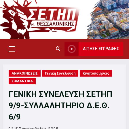
Skip
to
content
ΑΙΤΗΣΗ ΕΓΓΡΑΦΗΣ
Primary
Menu
ΑΝΑΚΟΙΝΩΣΕΙΣ
Γενική Συνέλευση
Κινητοποιήσεις
ΣΗΜΑΝΤΙΚΑ
ΓΕΝΙΚΗ ΣΥΝΕΛΕΥΣΗ ΣΕΤΗΠ
9/9-ΣΥΛΛΑΛΗΤΗΡΙΟ Δ.Ε.Θ.
6/9