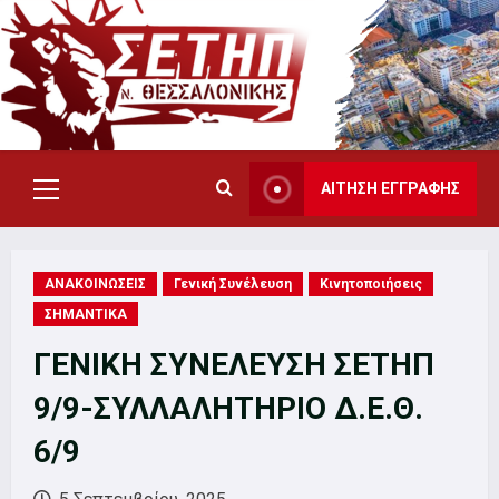
Skip
to
content
ΑΙΤΗΣΗ ΕΓΓΡΑΦΗΣ
Primary
Menu
ΑΝΑΚΟΙΝΩΣΕΙΣ
Γενική Συνέλευση
Κινητοποιήσεις
ΣΗΜΑΝΤΙΚΑ
ΓΕΝΙΚΗ ΣΥΝΕΛΕΥΣΗ ΣΕΤΗΠ
9/9-ΣΥΛΛΑΛΗΤΗΡΙΟ Δ.Ε.Θ.
6/9