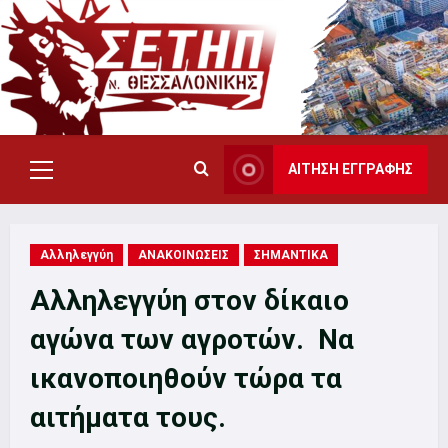
Skip
to
content
ΑΙΤΗΣΗ ΕΓΓΡΑΦΗΣ
Primary
Menu
Αλληλεγγύη
ΑΝΑΚΟΙΝΩΣΕΙΣ
ΣΗΜΑΝΤΙΚΑ
Αλληλεγγύη στον δίκαιο
αγώνα των αγροτών. Να
ικανοποιηθούν τώρα τα
αιτήματα τους.