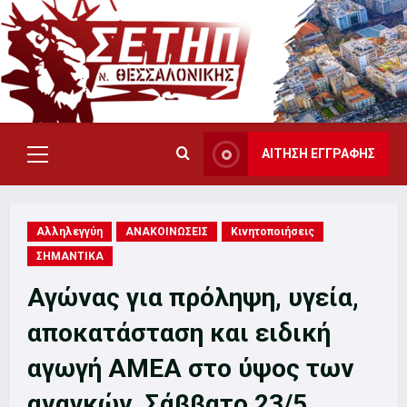
Skip
to
content
ΑΙΤΗΣΗ ΕΓΓΡΑΦΗΣ
Primary
Menu
Αλληλεγγύη
ΑΝΑΚΟΙΝΩΣΕΙΣ
Κινητοποιήσεις
ΣΗΜΑΝΤΙΚΑ
Αγώνας για πρόληψη, υγεία,
αποκατάσταση και ειδική
αγωγή ΑΜΕΑ στο ύψος των
αναγκών, Σάββατο 23/5