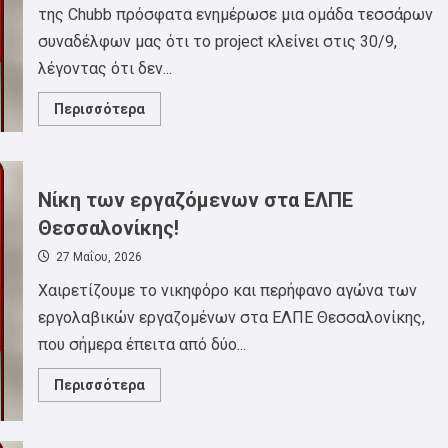
της Chubb πρόσφατα ενημέρωσε μια ομάδα τεσσάρων
συναδέλφων μας ότι το project κλείνει στις 30/9,
λέγοντας ότι δεν...
Read
Περισσότερα
more
about
ΣΕΤΗΠ:
Διασφάλιση
όλων
των
Νίκη των εργαζόμενων στα ΕΛΠΕ
θέσεων
εργασίας
Θεσσαλονίκης!
στην
Chubb
27 Μαΐου, 2026
Χαιρετίζουμε το νικηφόρο και περήφανο αγώνα των
εργολαβικών εργαζομένων στα ΕΛΠΕ Θεσσαλονίκης,
που σήμερα έπειτα από δύο...
Read
Περισσότερα
more
about
Νίκη
των