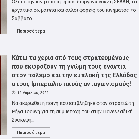
Όλοι στην κινητοποίηση που διοργανώνουν η ΣΕΑΑΝ, τα
εργατικά σωματεία και άλλοι φορείς του κινήματος το
Σάββατο...
Read
Περισσότερα
more
about
Αγώνας
για
πρόληψη,
Κάτω τα χέρια από τους στρατευμένους
υγεία,
αποκατάσταση
που εκφράζουν τη γνώμη τους ενάντια
και
ειδική
στον πόλεμο και την εμπλοκή της Ελλάδας
αγωγή
ΑΜΕΑ
στους Ιμπεριαλιστικούς ανταγωνισμούς!
στο
ύψος
των
16 Απριλίου, 2026
αναγκών,
Σάββατο
Να ακυρωθεί η ποινή που επιβλήθηκε στον στρατιώτη
23/5
11π.μ
Ρήγα Τσούνη για τη συμμετοχή του στην Πανελλαδική
Υπουργείο
Μακεδονίας
Σύσκεψη...
Θράκης
Read
Περισσότερα
more