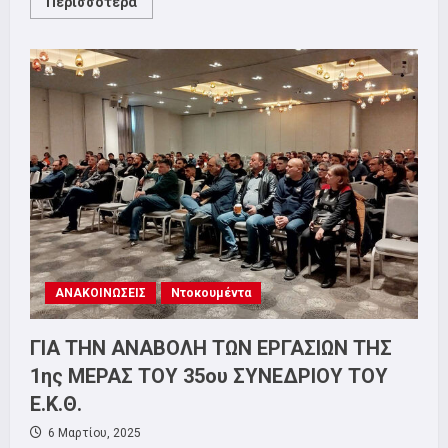
Read
Περισσότερα
more
about
Για
τις
φωτογραφίες
–
ντοκουμέντο
των
200
εκτελεσμένων
κομμουνιστών
στην
Καισαριανή.
ΑΝΑΚΟΙΝΩΣΕΙΣ
Ντοκουμέντα
ΓΙΑ ΤΗΝ ΑΝΑΒΟΛΗ ΤΩΝ ΕΡΓΑΣΙΩΝ ΤΗΣ
1ης ΜΕΡΑΣ ΤΟΥ 35ου ΣΥΝΕΔΡΙΟΥ ΤΟΥ
Ε.Κ.Θ.
6 Μαρτίου, 2025