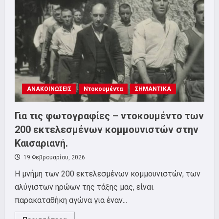
χρόνια
από
τα
ιστορικά
γεγονότα
του
Μάη
του
36′
ΑΝΑΚΟΙΝΩΣΕΙΣ
Ντοκουμέντα
ΣΗΜΑΝΤΙΚΑ
Για τις φωτογραφίες – ντοκουμέντο των
200 εκτελεσμένων κομμουνιστών στην
Καισαριανή.
19 Φεβρουαρίου, 2026
Η μνήμη των 200 εκτελεσμένων κομμουνιστών, των
αλύγιστων ηρώων της τάξης μας, είναι
παρακαταθήκη αγώνα για έναν...