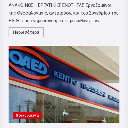
ΑΝΑΚΟΙΝΩΣΗ ΕΡΓΑΤΙΚΗΣ ΕΝΟΤΗΤΑΣ Εργαζόμενοι
της Θεσσαλονίκης, αντιπρόσωποι του Συνεδρίου του
Ε.Κ.Θ., σας ενημερώνουμε ότι με ευθύνη των...
Read
Περισσότερα
more
about
ΓΙΑ
ΤΗΝ
ΑΝΑΒΟΛΗ
ΤΩΝ
ΕΡΓΑΣΙΩΝ
ΤΗΣ
1ης
ΜΕΡΑΣ
ΤΟΥ
35ου
ΣΥΝΕΔΡΙΟΥ
ΤΟΥ
Ε.Κ.Θ.
Ντοκουμέντα