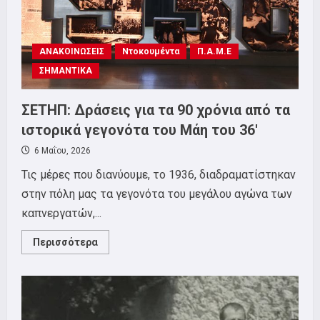
ΑΝΑΚΟΙΝΩΣΕΙΣ
Ντοκουμέντα
Π.Α.Μ.Ε
ΣΗΜΑΝΤΙΚΑ
ΣΕΤΗΠ: Δράσεις για τα 90 χρόνια από τα
ιστορικά γεγονότα του Μάη του 36′
6 Μαΐου, 2026
Τις μέρες που διανύουμε, το 1936, διαδραματίστηκαν
στην πόλη μας τα γεγονότα του μεγάλου αγώνα των
καπνεργατών,...
Read
Περισσότερα
more
about
ΣΕΤΗΠ:
Δράσεις
για
τα
90