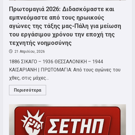
Πρωτομαγιά 2026: Διδασκόμαστε και
εμπνεόμαστε από τους ηρωικούς
αγώνες της τάξης μας-Πάλη για μείωση
του εργάσιμου χρόνου την εποχή της
τεχνητής νοημοσύνης
21 Απριλίου, 2026
1886 ΣΙΚΑΓΟ – 1936 ΘΕΣΣΑΛΟΝΙΚΗ – 1944
ΚΑΙΣΑΡΙΑΝΗ | ΠΡΩΤΟΜΑΓΙΑ: Από τους αγώνες του
χθες, στις μάχες...
Read
Περισσότερα
more
about
Πρωτομαγιά
2026:
Διδασκόμαστε
και
εμπνεόμαστε
από
τους
ηρωικούς