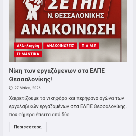
Αλληλεγγύη
ΑΝΑΚΟΙΝΩΣΕΙΣ
Π.Α.Μ.Ε
ΣΗΜΑΝΤΙΚΑ
Νίκη των εργαζόμενων στα ΕΛΠΕ
Θεσσαλονίκης!
27 Μαΐου, 2026
Χαιρετίζουμε το νικηφόρο και περήφανο αγώνα των
εργολαβικών εργαζομένων στα ΕΛΠΕ Θεσσαλονίκης,
που σήμερα έπειτα από δύο...
Read
Περισσότερα
more
about