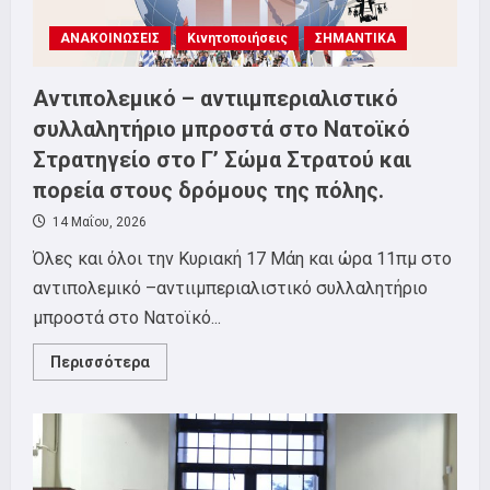
Υπουργείο
Μακεδονίας
ΑΝΑΚΟΙΝΩΣΕΙΣ
Κινητοποιήσεις
ΣΗΜΑΝΤΙΚΑ
Θράκης
Αντιπολεμικό – αντιιμπεριαλιστικό
συλλαλητήριο μπροστά στο Νατοϊκό
Στρατηγείο στο Γ’ Σώμα Στρατού και
πορεία στους δρόμους της πόλης.
14 Μαΐου, 2026
Όλες και όλοι την Κυριακή 17 Μάη και ώρα 11πμ στο
αντιπολεμικό –αντιιμπεριαλιστικό συλλαλητήριο
μπροστά στο Νατοϊκό...
Read
Περισσότερα
more
about
Αντιπολεμικό
–
αντιιμπεριαλιστικό
συλλαλητήριο
μπροστά
στο