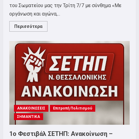
του Σωματείου μας την Τρίτη 7/7 με σύνθημα «Με
οργάνωση και αγώνα,...
Read
Περισσότερα
more
about
Με
μεγάλη
επιτυχία
ολοκληρώθηκε
το
1ο
Φεστιβάλ
του
ΣΕΤΗΠ.
ΑΝΑΚΟΙΝΩΣΕΙΣ
Επιτροπή Πολιτισμού
ΣΗΜΑΝΤΙΚΑ
1o Φεστιβάλ ΣΕΤΗΠ: Ανακοίνωση –