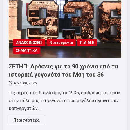
Νατοϊκό
Στρατηγείο
στο
Γ’
Σώμα
Στρατού
και
πορεία
στους
δρόμους
ΑΝΑΚΟΙΝΩΣΕΙΣ
της
Ντοκουμέντα
Π.Α.Μ.Ε
πόλης.
ΣΗΜΑΝΤΙΚΑ
ΣΕΤΗΠ: Δράσεις για τα 90 χρόνια από τα
ιστορικά γεγονότα του Μάη του 36′
6 Μαΐου, 2026
Τις μέρες που διανύουμε, το 1936, διαδραματίστηκαν
στην πόλη μας τα γεγονότα του μεγάλου αγώνα των
καπνεργατών,...
Read
Περισσότερα
more
about