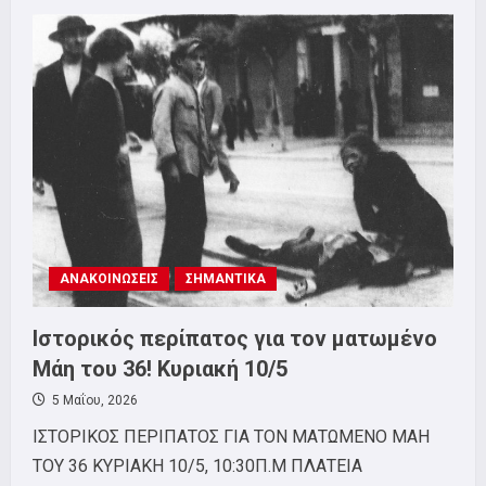
ΣΕΤΗΠ:
Δράσεις
για
τα
90
χρόνια
από
τα
ιστορικά
γεγονότα
του
Μάη
του
36′
ΑΝΑΚΟΙΝΩΣΕΙΣ
ΣΗΜΑΝΤΙΚΑ
Ιστορικός περίπατος για τον ματωμένο
Μάη του 36! Κυριακή 10/5
5 Μαΐου, 2026
ΙΣΤΟΡΙΚΟΣ ΠΕΡΙΠΑΤΟΣ ΓΙΑ ΤΟΝ ΜΑΤΩΜΕΝΟ ΜΑΗ
ΤΟΥ 36 ΚΥΡΙΑΚΗ 10/5, 10:30Π.Μ ΠΛΑΤΕΙΑ