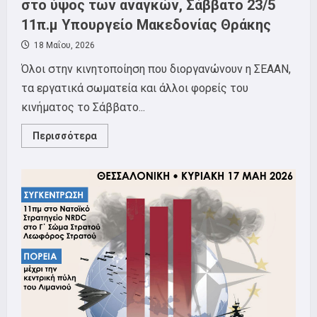
στο ύψος των αναγκών, Σάββατο 23/5
11π.μ Υπουργείο Μακεδονίας Θράκης
18 Μαΐου, 2026
Όλοι στην κινητοποίηση που διοργανώνουν η ΣΕΑΑΝ,
τα εργατικά σωματεία και άλλοι φορείς του
κινήματος το Σάββατο...
Read
Περισσότερα
more
about
Αγώνας
για
πρόληψη,
υγεία,
αποκατάσταση
και
ειδική
αγωγή
ΑΜΕΑ
στο
ύψος
των
αναγκών,
Σάββατο
23/5
11π.μ