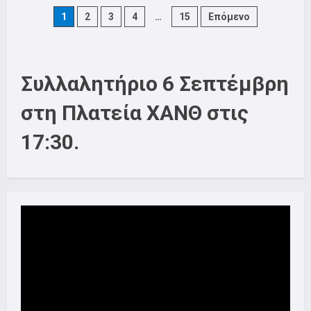
Να
παρθεί
Posts
1
2
3
4
…
15
Επόμενο
πίσω
η
εκδικητική
pagination
απόλυση
εργαζόμενης
από
Συλλαλητήριο 6 Σεπτέμβρη
τη
διοίκηση
της
στη Πλατεία ΧΑΝΘ στις
VIPA
HELLAS!
17:30.