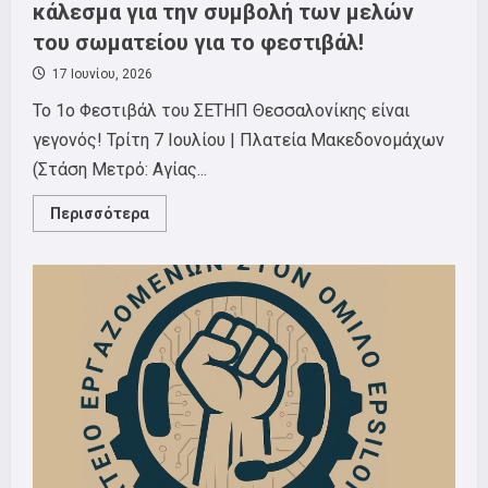
κάλεσμα για την συμβολή των μελών
του σωματείου για το φεστιβάλ!
17 Ιουνίου, 2026
To 1o Φεστιβάλ του ΣΕΤΗΠ Θεσσαλονίκης είναι
γεγονός! Τρίτη 7 Ιουλίου | Πλατεία Μακεδονομάχων
(Στάση Μετρό: Αγίας...
Read
Περισσότερα
more
about
1o
Φεστιβάλ
ΣΕΤΗΠ:
Ανακοίνωση
–
κάλεσμα
για
την
συμβολή
των
μελών
του
σωματείου
για
το
φεστιβάλ!