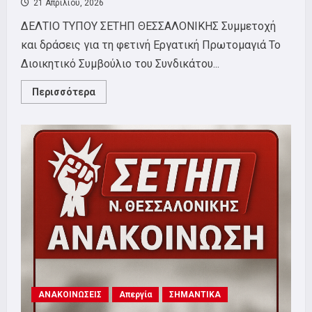
21 Απριλίου, 2026
ΔΕΛΤΙΟ ΤΥΠΟΥ ΣΕΤΗΠ ΘΕΣΣΑΛΟΝΙΚΗΣ Συμμετοχή
και δράσεις για τη φετινή Εργατική Πρωτομαγιά Το
Διοικητικό Συμβούλιο του Συνδικάτου...
Read
Περισσότερα
more
about
Δελτίο
Τύπου
για
τη
φετινή
Εργατική
Πρωτομαγιά
ΑΝΑΚΟΙΝΩΣΕΙΣ
Απεργία
ΣΗΜΑΝΤΙΚΑ