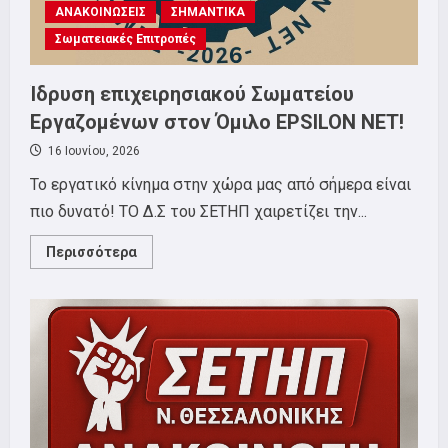
ΑΝΑΚΟΙΝΩΣΕΙΣ
ΣΗΜΑΝΤΙΚΑ
Σωματειακές Επιτροπές
Ίδρυση επιχειρησιακού Σωματείου
Εργαζομένων στον Όμιλο EPSILON NET!
16 Ιουνίου, 2026
Το εργατικό κίνημα στην χώρα μας από σήμερα είναι
πιο δυνατό! ΤΟ Δ.Σ του ΣΕΤΗΠ χαιρετίζει την...
Read
Περισσότερα
more
about
Ίδρυση
επιχειρησιακού
Σωματείου
Εργαζομένων
στον
Όμιλο
EPSILON
NET!