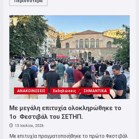
Read
Περισσότερα
more
about
ΣΕΤΗΠ:
Διασφάλιση
όλων
των
θέσεων
εργασίας
στην
Chubb
ΑΝΑΚΟΙΝΩΣΕΙΣ
Εκδηλώσεις
ΣΗΜΑΝΤΙΚΑ
Με μεγάλη επιτυχία ολοκληρώθηκε το
1ο Φεστιβάλ του ΣΕΤΗΠ.
15 Ιουλίου, 2026
Με επιτυχία πραγματοποιήθηκε το πρώτο Φεστιβάλ