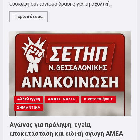
σύσκεψη συντονισμό δράσης για τη σχολική...
Read
Περισσότερα
more
about
Η
σχολική
στέγη
δεν
είναι
κόστος
–
Είναι
δικαίωμα
των
παιδιών
μας
Αλληλεγγύη
ΑΝΑΚΟΙΝΩΣΕΙΣ
Κινητοποιήσεις
ΣΗΜΑΝΤΙΚΑ
Αγώνας για πρόληψη, υγεία,
αποκατάσταση και ειδική αγωγή ΑΜΕΑ