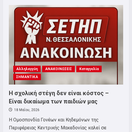
Νίκη
των
εργαζόμενων
στα
ΕΛΠΕ
Θεσσαλονίκης!
Αλληλεγγύη
ΑΝΑΚΟΙΝΩΣΕΙΣ
Καταγγελία
ΣΗΜΑΝΤΙΚΑ
Η σχολική στέγη δεν είναι κόστος –
Είναι δικαίωμα των παιδιών μας
18 Μαΐου, 2026
Η Ομοσπονδία Γονέων και Κηδεμόνων της
Περιφέρειας Κεντρικής Μακεδονίας καλεί σε