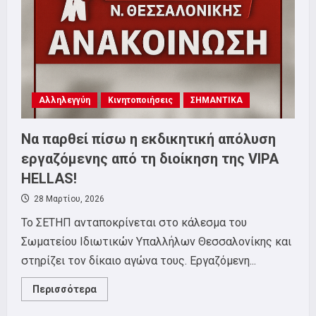
αγώνες
της
τάξης
μας-
Πάλη
για
μείωση
του
εργάσιμου
χρόνου
Αλληλεγγύη
Κινητοποιήσεις
ΣΗΜΑΝΤΙΚΑ
την
εποχή
της
τεχνητής
Να παρθεί πίσω η εκδικητική απόλυση
νοημοσύνης
εργαζόμενης από τη διοίκηση της VIPA
HELLAS!
28 Μαρτίου, 2026
Το ΣΕΤΗΠ ανταποκρίνεται στο κάλεσμα του
Σωματείου Ιδιωτικών Υπαλλήλων Θεσσαλονίκης και
στηρίζει τον δίκαιο αγώνα τους. Εργαζόμενη...
Read
Περισσότερα
more
about