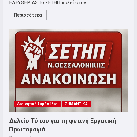
ΕΛΕΥΘΕΡΙΑΣ Το ΣΕΤΗΠ καλεί στον...
Read
Περισσότερα
more
about
Ιστορικός
περίπατος
για
τον
ματωμένο
Μάη
του
36!
Κυριακή
10/5
Διοικητικό Συμβούλιο
ΣΗΜΑΝΤΙΚΑ
Δελτίο Τύπου για τη φετινή Εργατική
Πρωτομαγιά