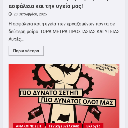
στη
ασφάλεια και την υγεία μας!
Γάζα.
20 Οκτωβρίου, 2025
Η ασφάλεια και η υγεία των εργαζομένων πάντα σε
δεύτερη μοίρα. ΤΩΡΑ ΜΕΤΡΑ ΠΡΟΣΤΑΣΙΑΣ ΚΑΙ ΥΓΕΙΑΣ
Αυτές...
Read
Περισσότερα
more
about
ΣΩΜΑΤΕΙΑΚΗ
ΕΠΙΤΡΟΠΗ
ΤΟΥ
ΣΕΤΗΠ
ΣΤΟΝ
ΟΤΕ:
Διεκδικούμε
μέτρα
για
την
ασφάλεια
και
την
υγεία
μας!
ΑΝΑΚΟΙΝΩΣΕΙΣ
Γενική Συνέλευση
Εκλογές