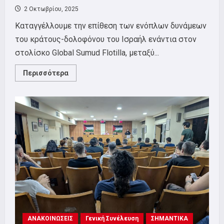
2 Οκτωβρίου, 2025
Καταγγέλλουμε την επίθεση των ενόπλων δυνάμεων
του κράτους-δολοφόνου του Ισραήλ ενάντια στον
στολίσκο Global Sumud Flotilla, μεταξύ...
Read
Περισσότερα
more
about
Καταγγέλλουμε
την
επίθεση
του
κράτους-
δολοφόνου
του
Ισραήλ
ενάντια
στον
στολίσκο
Global
Sumud
Flotilla
ΑΝΑΚΟΙΝΩΣΕΙΣ
Γενική Συνέλευση
ΣΗΜΑΝΤΙΚΑ