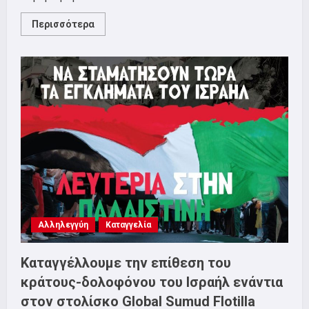
Read
Περισσότερα
more
about
Δελτίο
Τύπου
–
ΝΕΑ
ΑΠΕΡΓΙΑ
ΤΡΙΤΗ
14
ΟΚΤΩΒΡΗ
ΕΝΑΝΤΙΑ
ΣΤΟ
ΝΟΜΟΣΧΕΔΙΟ
ΤΕΡΑΤΟΥΡΓΗΜΑ
ΤΗΣ
ΚΥΒΕΡΝΗΣΗΣ
ΓΙΑ
ΤΟ
13ΩΡΟ
ΠΟΥ
Αλληλεγγύη
Καταγγελία
ΦΕΡΝΕΙ
ΠΡΟΣ
ΨΗΦΙΣΗ
ΣΤΗΝ
Καταγγέλλουμε την επίθεση του
ΒΟΥΛΗ
κράτους-δολοφόνου του Ισραήλ ενάντια
στον στολίσκο Global Sumud Flotilla