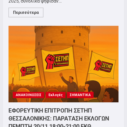
2025, συνολικά ψήφισαν:...
Read
Περισσότερα
more
about
ΕΦΟΡΕΥΤΙΚΗ
ΕΠΙΤΡΟΠΗ:
ΑΠΟΤΕΛΕΣΜΑΤΑ
ΕΚΛΟΓΩΝ
ΣΕΤΗΠ
ΑΝΑΚΟΙΝΩΣΕΙΣ
Εκλογές
ΣΗΜΑΝΤΙΚΑ
ΕΦΟΡΕΥΤΙΚΗ ΕΠΙΤΡΟΠΗ ΣΕΤΗΠ
ΘΕΣΣΑΛΟΝΙΚΗΣ: ΠΑΡΑΤΑΣΗ ΕΚΛΟΓΩΝ
ΠΕΜΠΤΗ 20/11 18:00-21:00 ΕΚΘ