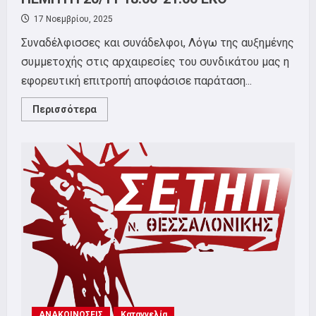
17 Νοεμβρίου, 2025
Συναδέλφισσες και συνάδελφοι, Λόγω της αυξημένης
συμμετοχής στις αρχαιρεσίες του συνδικάτου μας η
εφορευτική επιτροπή αποφάσισε παράταση...
Read
Περισσότερα
more
about
ΕΦΟΡΕΥΤΙΚΗ
ΕΠΙΤΡΟΠΗ
ΣΕΤΗΠ
ΘΕΣΣΑΛΟΝΙΚΗΣ:
ΠΑΡΑΤΑΣΗ
ΕΚΛΟΓΩΝ
ΠΕΜΠΤΗ
20/11
18:00-
21:00
ΕΚΘ
ΑΝΑΚΟΙΝΩΣΕΙΣ
Καταγγελία