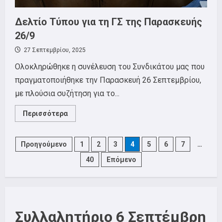
Δελτίο Τύπου για τη ΓΣ της Παρασκευής
26/9
27 Σεπτεμβρίου, 2025
Ολοκληρώθηκε η συνέλευση του Συνδικάτου μας που
πραγματοποιήθηκε την Παρασκευή 26 Σεπτεμβρίου,
με πλούσια συζήτηση για το...
Read
Περισσότερα
more
about
Δελτίο
Τύπου
Posts
Προηγούμενο
1
2
3
4
5
6
7
…
για
τη
40
Επόμενο
ΓΣ
pagination
της
Παρασκευής
26/9
Συλλαλητήριο 6 Σεπτέμβρη