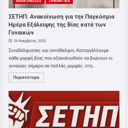
ΑΝΑΚΟΙΝΩΣΕΙΣ
ΣΗΜΑΝΤΙΚΑ
ΣΕΤΗΠ: Ανακοίνωση για την Παγκόσμια
Ημέρα Εξάλειψης της Βίας κατά των
Γυναικών
26 Νοεμβρίου, 2025
Συναδέλφισσες και συνάδελφοι, Καταγγέλλουμε
κάθε μορφή βίας που εξακολουθούν να βιώνουν οι
γυναίκες σήμερα σε πολλές μορφές: στη...
Read
Περισσότερα
more
about
ΣΕΤΗΠ:
Ανακοίνωση
για
την
Παγκόσμια
Ημέρα
Εξάλειψης
της
Βίας
κατά