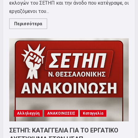
εκλογών του ΣΕΤΗΠ και την άνοδο που κατέγραψε, οι
εργαζόμενοι του...
Read
Περισσότερα
more
about
ΣΕΤΗΠ:
ΓΕΝΙΚΗ
ΣΥΝΕΛΕΥΣΗ
ΠΑΡΑΣΚΕΥΗ
5
ΔΕΚΕΜΒΡΙΟΥ
ΣΤΙΣ
19:00
ΣΤΟ
ΕΡΓΑΤΙΚΟ
ΚΕΝΤΡΟ
Αλληλεγγύη
ΑΝΑΚΟΙΝΩΣΕΙΣ
Καταγγελία
ΣΕΤΗΠ: ΚΑΤΑΓΓΕΛΙΑ ΓΙΑ ΤΟ ΕΡΓΑΤΙΚΟ