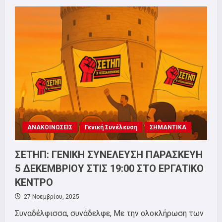
ΟΧΙ
ΣΤΙΣ
ΑΠΟΛΥΣΕΙΣ!
ΚΑΝΕΝΑΣ
ΕΡΓΑΖΟΜΕΝΟΣ
ΣΤΗΝ
ΑΝΕΡΓΙΑ!
ΝΑ
ΑΝΑΚΛΗΘΕΙ
Η
ΑΠΟΛΥΣΗ
ΤΟΥ
ΣΥΝΑΔΕΛΦΟΥ!
REINSTATE
OUR
COLLEAGUE
BACK
TO
ΑΝΑΚΟΙΝΩΣΕΙΣ
Γενική Συνέλευση
ΣΗΜΑΝΤΙΚΑ
WORK!
ΣΕΤΗΠ: ΓΕΝΙΚΗ ΣΥΝΕΛΕΥΣΗ ΠΑΡΑΣΚΕΥΗ
5 ΔΕΚΕΜΒΡΙΟΥ ΣΤΙΣ 19:00 ΣΤΟ ΕΡΓΑΤΙΚΟ
ΚΕΝΤΡΟ
27 Νοεμβρίου, 2025
Συναδέλφισσα, συνάδελφε, Με την ολοκλήρωση των