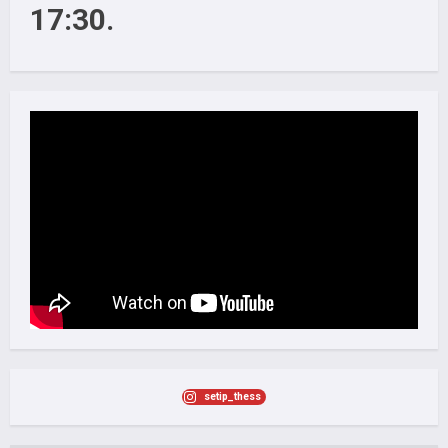
17:30.
setip_thess