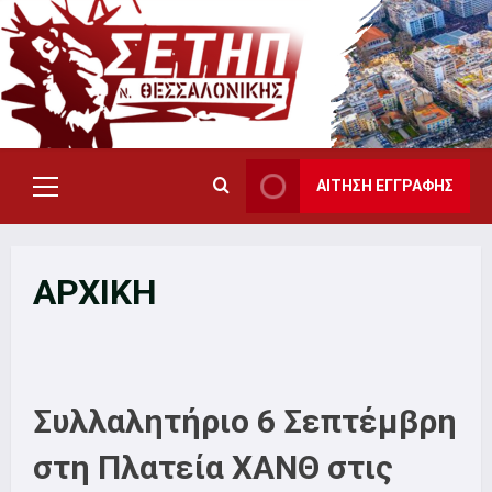
Skip
to
content
ΑΙΤΗΣΗ ΕΓΓΡΑΦΗΣ
Primary
Menu
ΑΡΧΙΚΗ
Συλλαλητήριο 6 Σεπτέμβρη
στη Πλατεία ΧΑΝΘ στις