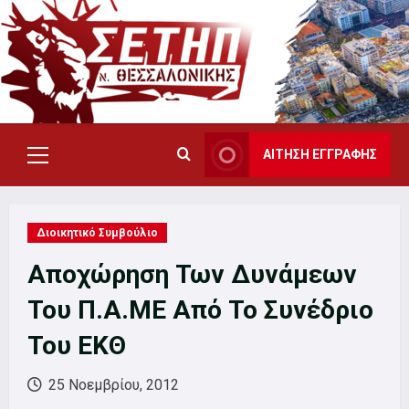
Skip
to
content
ΑΙΤΗΣΗ ΕΓΓΡΑΦΗΣ
Primary
Menu
Διοικητικό Συμβούλιο
Αποχώρηση Των Δυνάμεων
Του Π.Α.ΜΕ Από Το Συνέδριο
Του ΕΚΘ
25 Νοεμβρίου, 2012