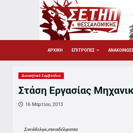
Skip
to
content
ΑΡΧΙΚΗ
ΕΠΙΤΡΟΠΕΣ
ΑΝΑΚΟΙΝΩΣΕ
Διοικητικό Συμβούλιο
Στάση Εργασίας Μηχανι
16 Μαρτίου, 2013
Συνάδελφε,συναδέλφισσα