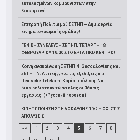
εκτελεσμένων κομμουνιστών στην
Καισαριανή.
Επιτροπή Πολιτισμού ΣΕΤΗΠ – Δημιουργία
κινηματογραφικής ομάδας!
ΓΕΝΙΚΗ ΣΥΝΕΛΕΥΣΗ ΣΕΤΗΠ, ΤΕΤΑΡΤΗ 18
ΦΕΒΡΟΥΑΡΙΟΥ 19:00 ΣΤΟ ΕΡΓΑΤΙΚΟ ΚΕΝΤΡΟ!
Κοινή ανακοίνωση ΣΕΤΗΠ Ν. Θεσσαλονίκης και
ΣΕΤΗΠ N. Αττικής, για τις εξελίξεις στη
Deutsche Telekom. Καμία απόλυση! Να
διασφαλιστούν τώρα όλες οι θέσεις
εργασίας! (+Русский перевод)
ΚΙΝΗΤΟΠΟΙΗΣΗ ΣΤΗ VODAFONE 10/2 – ΟΧΙ ΣΤΙΣ
ΑΠΟΛΥΣΕΙΣ
<<
1
2
3
4
5
6
7
8