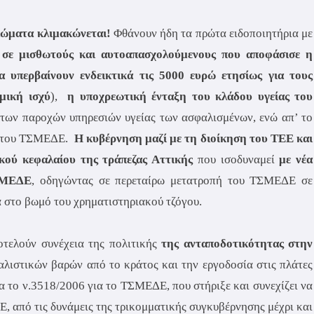
ιώματα κλιμακώνεται!
Φθάνουν ήδη τα πρώτα ειδοποιητήρια με
ές σε μισθωτούς και αυτοαπασχολούμενους που αποφάσισε η
α υπερβαίνουν ενδεικτικά τις 5000 ευρώ ετησίως για τους
μική ισχύ
),
η υποχρεωτική ένταξη του κλάδου υγείας του
 των παροχών υπηρεσιών υγείας των ασφαλισμένων, ενώ απ’ το
κά του ΤΣΜΕΔΕ.
Η κυβέρνηση μαζί με τη διοίκηση του ΤΕΕ και
κού κεφαλαίου της τράπεζας Αττικής
που ισοδυναμεί
με νέα
ΤΣΜΕΔΕ
, οδηγώντας σε περεταίρω μετατροπή του ΤΣΜΕΔΕ σε
α στο βωμό του χρηματιστηριακού τζόγου.
ποτελούν συνέχεια της πολιτικής
της ανταποδοτικότητας στην
αλιστικών βαρών από το κράτος και την εργοδοσία στις πλάτες
 το ν.3518/2006 για το ΤΣΜΕΔΕ, που στήριξε και συνεχίζει να
Ε, από τις δυνάμεις της τρικομματικής συγκυβέρνησης μέχρι και