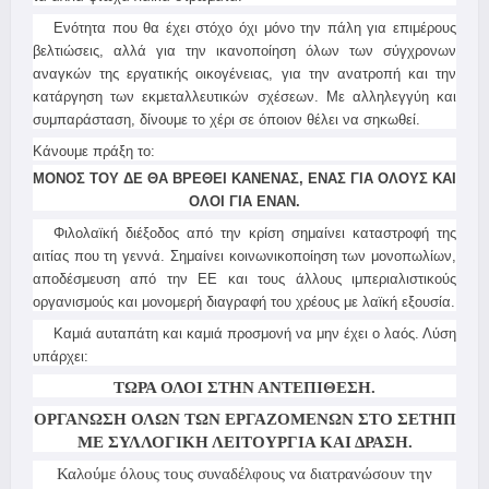
Ενότητα που θα έχει στόχο όχι μόνο την πάλη για επιμέρους
βελτιώσεις, αλλά για την ικανοποίηση όλων των σύγχρονων
αναγκών της εργατικής οικογένειας, για την ανατροπή και την
κατάργηση των εκμεταλλευτικών σχέσεων. Με αλληλεγγύη και
συμπαράσταση, δίνουμε το χέρι σε όποιον θέλει να σηκωθεί.
Κάνουμε πράξη το:
ΜΟΝΟΣ ΤΟΥ ΔΕ ΘΑ ΒΡΕΘΕΙ ΚΑΝΕΝΑΣ, ΕΝΑΣ ΓΙΑ ΟΛΟΥΣ ΚΑΙ
ΟΛΟΙ ΓΙΑ ΕΝΑΝ.
Φιλολαϊκή διέξοδος από την κρίση σημαίνει καταστροφή της
αιτίας που τη γεννά. Σημαίνει κοινωνικοποίηση των μονοπωλίων,
αποδέσμευση από την ΕΕ και τους άλλους ιμπεριαλιστικούς
οργανισμούς και μονομερή διαγραφή του χρέους με λαϊκή εξουσία.
Καμιά αυταπάτη και καμιά προσμονή να μην έχει ο λαός. Λύση
υπάρχει:
ΤΩΡΑ ΟΛΟΙ ΣΤΗΝ ΑΝΤΕΠΙΘΕΣΗ.
ΟΡΓΑΝΩΣΗ ΟΛΩΝ ΤΩΝ ΕΡΓΑΖΟΜΕΝΩΝ ΣΤΟ ΣΕΤΗΠ
ΜΕ ΣΥΛΛΟΓΙΚΗ ΛΕΙΤΟΥΡΓΙΑ ΚΑΙ ΔΡΑΣΗ.
Καλούμε όλους τους συναδέλφους να διατρανώσουν την