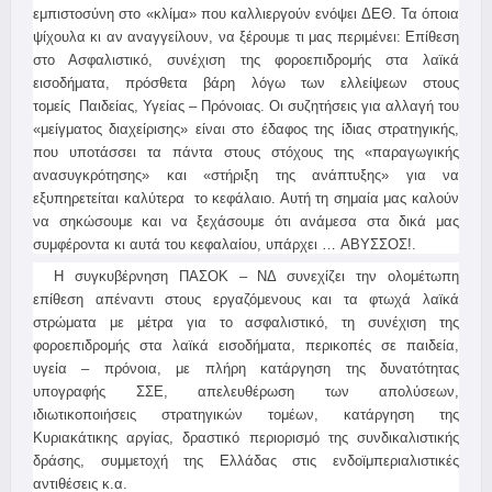
εμπιστοσύνη στο «κλίμα» που καλλιεργούν ενόψει ΔΕΘ. Τα όποια
ψίχουλα κι αν αναγγείλουν, να ξέρουμε τι μας περιμένει: Επίθεση
στο Ασφαλιστικό, συνέχιση της φοροεπιδρομής στα λαϊκά
εισοδήματα, πρόσθετα βάρη λόγω των ελλείψεων στους
τομείς Παιδείας, Υγείας – Πρόνοιας. Οι συζητήσεις για αλλαγή του
«μείγματος διαχείρισης» είναι στο έδαφος της ίδιας στρατηγικής,
που υποτάσσει τα πάντα στους στόχους της «παραγωγικής
ανασυγκρότησης» και «στήριξη της ανάπτυξης» για να
εξυπηρετείται καλύτερα το κεφάλαιο. Αυτή τη σημαία μας καλούν
να σηκώσουμε και να ξεχάσουμε ότι ανάμεσα στα δικά μας
συμφέροντα κι αυτά του κεφαλαίου, υπάρχει … ΑΒΥΣΣΟΣ!.
Η συγκυβέρνηση ΠΑΣΟΚ – ΝΔ συνεχίζει την ολομέτωπη
επίθεση απέναντι στους εργαζόμενους και τα φτωχά λαϊκά
στρώματα με μέτρα για το ασφαλιστικό, τη συνέχιση της
φοροεπιδρομής στα λαϊκά εισοδήματα, περικοπές σε παιδεία,
υγεία – πρόνοια, με πλήρη κατάργηση της δυνατότητας
υπογραφής ΣΣΕ, απελευθέρωση των απολύσεων,
ιδιωτικοποιήσεις στρατηγικών τομέων, κατάργηση της
Κυριακάτικης αργίας, δραστικό περιορισμό της συνδικαλιστικής
δράσης, συμμετοχή της Ελλάδας στις ενδοϊμπεριαλιστικές
αντιθέσεις κ.α.