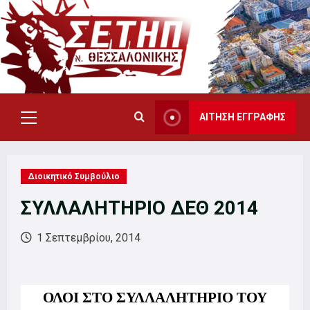
Skip
to
content
ΑΙΤΗΣΗ ΕΓΓΡΑΦΗΣ
Primary
Menu
Διοικητικό Συμβούλιο
ΣΥΛΛΑΛΗΤΗΡΙΟ ΔΕΘ 2014
1 Σεπτεμβρίου, 2014
ΟΛΟΙ ΣΤΟ ΣΥΛΛΑΛΗΤΗΡΙΟ ΤΟΥ