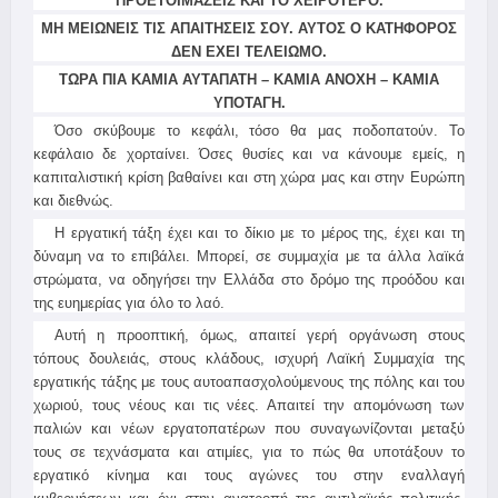
ΠΡΟΕΤΟΙΜΑΖΕΙΣ ΚΑΙ ΤΟ ΧΕΙΡΟΤΕΡΟ.
ΜΗ ΜΕΙΩΝΕΙΣ ΤΙΣ ΑΠΑΙΤΗΣΕΙΣ ΣΟΥ. ΑΥΤΟΣ Ο ΚΑΤΗΦΟΡΟΣ
ΔΕΝ ΕΧΕΙ ΤΕΛΕΙΩΜΟ.
ΤΩΡΑ ΠΙΑ ΚΑΜΙΑ ΑΥΤΑΠΑΤΗ – ΚΑΜΙΑ ΑΝΟΧΗ – ΚΑΜΙΑ
ΥΠΟΤΑΓΗ.
Όσο σκύβουμε το κεφάλι, τόσο θα μας ποδοπατούν. Το
κεφάλαιο δε χορταίνει. Όσες θυσίες και να κάνουμε εμείς, η
καπιταλιστική κρίση βαθαίνει και στη χώρα μας και στην Ευρώπη
και διεθνώς.
Η εργατική τάξη έχει και το δίκιο με το μέρος της, έχει και τη
δύναμη να το επιβάλει. Μπορεί, σε συμμαχία με τα άλλα λαϊκά
στρώματα, να οδηγήσει την Ελλάδα στο δρόμο της προόδου και
της ευημερίας για όλο το λαό.
Αυτή η προοπτική, όμως, απαιτεί γερή οργάνωση στους
τόπους δουλειάς, στους κλάδους, ισχυρή Λαϊκή Συμμαχία της
εργατικής τάξης με τους αυτοαπασχολούμενους της πόλης και του
χωριού, τους νέους και τις νέες. Απαιτεί την απομόνωση των
παλιών και νέων εργατοπατέρων που συναγωνίζονται μεταξύ
τους σε τεχνάσματα και ατιμίες, για το πώς θα υποτάξουν το
εργατικό κίνημα και τους αγώνες του στην εναλλαγή