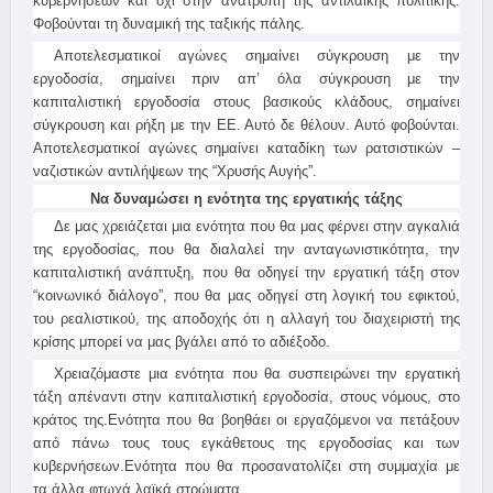
κυβερνήσεων και όχι στην ανατροπή της αντιλαϊκής πολιτικής.
Φοβούνται τη δυναμική της ταξικής πάλης.
Αποτελεσματικοί αγώνες σημαίνει σύγκρουση με την
εργοδοσία, σημαίνει πριν απ’ όλα σύγκρουση με την
καπιταλιστική εργοδοσία στους βασικούς κλάδους, σημαίνει
σύγκρουση και ρήξη με την ΕΕ. Αυτό δε θέλουν. Αυτό φοβούνται.
Αποτελεσματικοί αγώνες σημαίνει καταδίκη των ρατσιστικών –
ναζιστικών αντιλήψεων της “Χρυσής Αυγής”.
Να δυναμώσει η ενότητα της εργατικής τάξης
Δε μας χρειάζεται μια ενότητα που θα μας φέρνει στην αγκαλιά
της εργοδοσίας, που θα διαλαλεί την ανταγωνιστικότητα, την
καπιταλιστική ανάπτυξη, που θα οδηγεί την εργατική τάξη στον
“κοινωνικό διάλογο”, που θα μας οδηγεί στη λογική του εφικτού,
του ρεαλιστικού, της αποδοχής ότι η αλλαγή του διαχειριστή της
κρίσης μπορεί να μας βγάλει από το αδιέξοδο.
Χρειαζόμαστε μια ενότητα που θα συσπειρώνει την εργατική
τάξη απέναντι στην καπιταλιστική εργοδοσία, στους νόμους, στο
κράτος της.Ενότητα που θα βοηθάει οι εργαζόμενοι να πετάξουν
από πάνω τους τους εγκάθετους της εργοδοσίας και των
κυβερνήσεων.Ενότητα που θα προσανατολίζει στη συμμαχία με
τα άλλα φτωχά λαϊκά στρώματα.