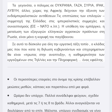
Τα γεγονότα, ο πόλεμος σε ΟΥΚΡΑΝΙΑ, ΓΑΖΑ, ΣΥΡΙΑ, ΙΡΑΚ,
ΛΥΒΥΗ, άλλες χώρες της Αφρικής δείχνουν την όξυνση των
ενδοϊμπεριαλιστικών αντιθέσεων.Τις επιπτώσεις των επιλογών –
συμμετοχή της Ελλάδας στις ιμπεριαλιστικές συμμαχίες και
συνασπισμούς (ΕΕ – ΝΑΤΟ κ.λπ.). Η υπόθεση του εμπάργκο, η
ματαίωση των εξαγωγών ελληνικών αγροτικών προϊόντων στη
Ρωσία, είναι μόνο η κορυφή του παγόβουνου.
Σε αυτό το δύσκολο για όλη την εργατική τάξη τοπίο , o κλάδος
μας που που κατα τη δηλωση κυβερνούντων και επιχειρηματιων
θα είναι «πρωτος στην αναπτυξη», η καθημερινότητα των
εργαζομένων στις Τηλ/νίες και την Πληροφορική … ένας εφιάλτης.
Οι περισσότερες εταιρείες στο όνομα της κρίσης επέβαλλαν
μειώσεις μισθών, κάποιες και παραπάνω από μια φορά.
Ωράριο δεν υπάρχει. Πολλοί συνάδελφοι φεύγουν, σχεδόν
καθημερινά, μετά τις 7 ή τις 8 το βράδυ. Άλλοι αναγκάζονται να
δουλέψουν από το σπίτι. Μάλιστα, υπάρχει σχεδιασμός να γίνει