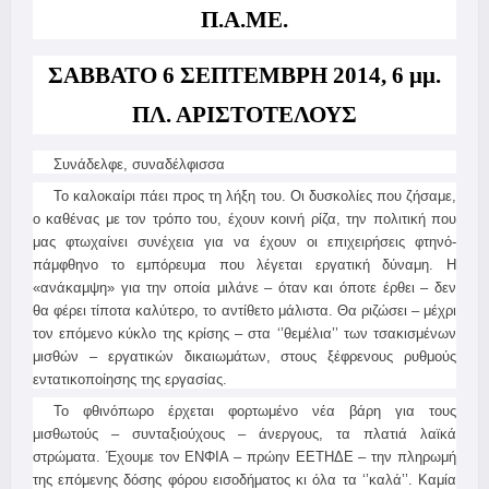
Π.Α.ΜΕ.
ΣΑΒΒΑΤΟ 6 ΣΕΠΤΕΜΒΡΗ 2014, 6 μμ.
ΠΛ. ΑΡΙΣΤΟΤΕΛΟΥΣ
Συνάδελφε, συναδέλφισσα
Το καλοκαίρι πάει προς τη λήξη του. Οι δυσκολίες που ζήσαμε,
ο καθένας με τον τρόπο του, έχουν κοινή ρίζα, την πολιτική που
μας φτωχαίνει συνέχεια για να έχουν οι επιχειρήσεις φτηνό-
πάμφθηνο το εμπόρευμα που λέγεται εργατική δύναμη. Η
«ανάκαμψη» για την οποία μιλάνε – όταν και όποτε έρθει – δεν
θα φέρει τίποτα καλύτερο, το αντίθετο μάλιστα. Θα ριζώσει – μέχρι
τον επόμενο κύκλο της κρίσης – στα ‘’θεμέλια’’ των τσακισμένων
μισθών – εργατικών δικαιωμάτων, στους ξέφρενους ρυθμούς
εντατικοποίησης της εργασίας.
Το φθινόπωρο έρχεται φορτωμένο νέα βάρη για τους
μισθωτούς – συνταξιούχους – άνεργους, τα πλατιά λαϊκά
στρώματα. Έχουμε τον ΕΝΦΙΑ – πρώην ΕΕΤΗΔΕ – την πληρωμή
της επόμενης δόσης φόρου εισοδήματος κι όλα τα ‘’καλά’’. Καμία