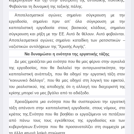
κυβερνήσεων και όχι στην ανατροπή της αντιλαϊκής πολιτικής.
Φοβούνται τη δυναμική της ταξικής πάλης.
Αποτελεσματικοί αγώνες σημαίνει σύγκρουση με την
εργοδοσία, σημαίνει πριν απ’ όλα σύγκρουση με την
καπιταλιστική εργοδοσία στους βασικούς κλάδους, σημαίνει
σύγκρουση και ρήξη με την ΕΕ. Αυτό δε θέλουν. Αυτό φοβούνται.
Αποτελεσματικοί αγώνες σημαίνει καταδίκη των ρατσιστικών –
ναζιστικών αντιλήψεων της “Χρυσής Αυγής”.
Να δυναμώσει η ενότητα της εργατικής τάξης
Δε μας χρειάζεται μια ενότητα που θα μας φέρνει στην αγκαλιά
της εργοδοσίας, που θα διαλαλεί την ανταγωνιστικότητα, την
καπιταλιστική ανάπτυξη, που θα οδηγεί την εργατική τάξη στον
“κοινωνικό διάλογο”, που θα μας οδηγεί στη λογική του εφικτού,
του ρεαλιστικού, της αποδοχής ότι η αλλαγή του διαχειριστή της
κρίσης μπορεί να μας βγάλει από το αδιέξοδο.
Χρειαζόμαστε μια ενότητα που θα συσπειρώνει την εργατική
τάξη απέναντι στην καπιταλιστική εργοδοσία, στους νόμους, στο
κράτος της.Ενότητα που θα βοηθάει οι εργαζόμενοι να πετάξουν
από πάνω τους τους εγκάθετους της εργοδοσίας και των
κυβερνήσεων.Ενότητα που θα προσανατολίζει στη συμμαχία με
τα άλλα φτωχά λαϊκά στρώματα.