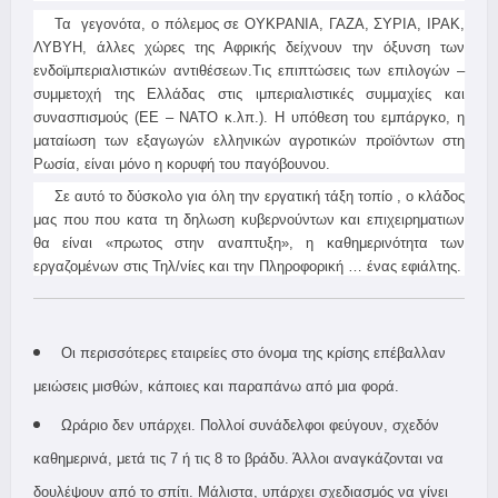
Τα γεγονότα, ο πόλεμος σε ΟΥΚΡΑΝΙΑ, ΓΑΖΑ, ΣΥΡΙΑ, ΙΡΑΚ,
ΛΥΒΥΗ, άλλες χώρες της Αφρικής δείχνουν την όξυνση των
ενδοϊμπεριαλιστικών αντιθέσεων.Τις επιπτώσεις των επιλογών –
συμμετοχή της Ελλάδας στις ιμπεριαλιστικές συμμαχίες και
συνασπισμούς (ΕΕ – ΝΑΤΟ κ.λπ.). Η υπόθεση του εμπάργκο, η
ματαίωση των εξαγωγών ελληνικών αγροτικών προϊόντων στη
Ρωσία, είναι μόνο η κορυφή του παγόβουνου.
Σε αυτό το δύσκολο για όλη την εργατική τάξη τοπίο , o κλάδος
μας που που κατα τη δηλωση κυβερνούντων και επιχειρηματιων
θα είναι «πρωτος στην αναπτυξη», η καθημερινότητα των
εργαζομένων στις Τηλ/νίες και την Πληροφορική … ένας εφιάλτης.
Οι περισσότερες εταιρείες στο όνομα της κρίσης επέβαλλαν
μειώσεις μισθών, κάποιες και παραπάνω από μια φορά.
Ωράριο δεν υπάρχει. Πολλοί συνάδελφοι φεύγουν, σχεδόν
καθημερινά, μετά τις 7 ή τις 8 το βράδυ. Άλλοι αναγκάζονται να
δουλέψουν από το σπίτι. Μάλιστα, υπάρχει σχεδιασμός να γίνει