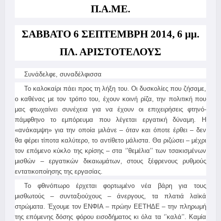
Π.Α.ΜΕ.
ΣΑΒΒΑΤΟ 6 ΣΕΠΤΕΜΒΡΗ 2014, 6 μμ.
ΠΛ. ΑΡΙΣΤΟΤΕΛΟΥΣ
Συνάδελφε, συναδέλφισσα
Το καλοκαίρι πάει προς τη λήξη του. Οι δυσκολίες που ζήσαμε,
ο καθένας με τον τρόπο του, έχουν κοινή ρίζα, την πολιτική που
μας φτωχαίνει συνέχεια για να έχουν οι επιχειρήσεις φτηνό-
πάμφθηνο το εμπόρευμα που λέγεται εργατική δύναμη. Η
«ανάκαμψη» για την οποία μιλάνε – όταν και όποτε έρθει – δεν
θα φέρει τίποτα καλύτερο, το αντίθετο μάλιστα. Θα ριζώσει – μέχρι
τον επόμενο κύκλο της κρίσης – στα ‘’θεμέλια’’ των τσακισμένων
μισθών – εργατικών δικαιωμάτων, στους ξέφρενους ρυθμούς
εντατικοποίησης της εργασίας.
Το φθινόπωρο έρχεται φορτωμένο νέα βάρη για τους
μισθωτούς – συνταξιούχους – άνεργους, τα πλατιά λαϊκά
στρώματα. Έχουμε τον ΕΝΦΙΑ – πρώην ΕΕΤΗΔΕ – την πληρωμή
της επόμενης δόσης φόρου εισοδήματος κι όλα τα ‘’καλά’’. Καμία