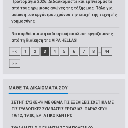
Πρωτομαγιά 2026: Διδασκόμαστε και εμπνεόμαστε
από τους ηρωικούς αγώνες της τάξης μας-Πάλη για
μείωση του εργάσιμου χρόνου την εποχή της τεχνητής
νοημοσύνης
Να παρθεί πίσω η εκδικητική απόλυση εργαζόμενης
από τη διοίκηση της VIPA HELLAS!
...
<<
1
2
3
4
5
6
7
8
44
>>
ΜΑΘΕ ΤΑ ΔΙΚΑΙΩΜΑΤΑ ΣΟΥ
ΣΕΤΗΠ:ΣΥΣΚΕΨΗ ΜΕ ΘΕΜΑ ΤΙΣ ΕΞΕΛΙΞΕΙΣ ΣΧΕΤΙΚΑ ΜΕ
ΤΙΣ ΣΥΛΛΟΓΙΚΕΣ ΣΥΜΒΑΣΕΙΣ ΕΡΓΑΣΙΑΣ. ΠΑΡΑΣΚΕΥΗ
19/12, 19:00, ΕΡΓΑΤΙΚΟ ΚΕΝΤΡΟ