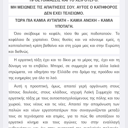
ΠΡΟΕΤΟΙΜΑΖΕΙΣ ΚΑΙ ΤΟ ΧΕΙΡΟΤΕΡΟ.
ΜΗ ΜΕΙΩΝΕΙΣ ΤΙΣ ΑΠΑΙΤΗΣΕΙΣ ΣΟΥ. ΑΥΤΟΣ Ο ΚΑΤΗΦΟΡΟΣ
ΔΕΝ ΕΧΕΙ ΤΕΛΕΙΩΜΟ.
ΤΩΡΑ ΠΙΑ ΚΑΜΙΑ ΑΥΤΑΠΑΤΗ – ΚΑΜΙΑ ΑΝΟΧΗ – ΚΑΜΙΑ
ΥΠΟΤΑΓΗ.
Όσο σκύβουμε το κεφάλι, τόσο θα μας ποδοπατούν. Το
κεφάλαιο δε χορταίνει. Όσες θυσίες και να κάνουμε εμείς, η
καπιταλιστική κρίση βαθαίνει και στη χώρα μας και στην Ευρώπη
και διεθνώς.
Η εργατική τάξη έχει και το δίκιο με το μέρος της, έχει και τη
δύναμη να το επιβάλει. Μπορεί, σε συμμαχία με τα άλλα λαϊκά
στρώματα, να οδηγήσει την Ελλάδα στο δρόμο της προόδου και
της ευημερίας για όλο το λαό.
Αυτή η προοπτική, όμως, απαιτεί γερή οργάνωση στους
τόπους δουλειάς, στους κλάδους, ισχυρή Λαϊκή Συμμαχία της
εργατικής τάξης με τους αυτοαπασχολούμενους της πόλης και του
χωριού, τους νέους και τις νέες. Απαιτεί την απομόνωση των
παλιών και νέων εργατοπατέρων που συναγωνίζονται μεταξύ
τους σε τεχνάσματα και ατιμίες, για το πώς θα υποτάξουν το
εργατικό κίνημα και τους αγώνες του στην εναλλαγή