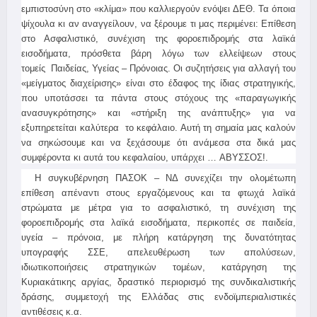
εμπιστοσύνη στο «κλίμα» που καλλιεργούν ενόψει ΔΕΘ. Τα όποια
ψίχουλα κι αν αναγγείλουν, να ξέρουμε τι μας περιμένει: Επίθεση
στο Ασφαλιστικό, συνέχιση της φοροεπιδρομής στα λαϊκά
εισοδήματα, πρόσθετα βάρη λόγω των ελλείψεων στους
τομείς Παιδείας, Υγείας – Πρόνοιας. Οι συζητήσεις για αλλαγή του
«μείγματος διαχείρισης» είναι στο έδαφος της ίδιας στρατηγικής,
που υποτάσσει τα πάντα στους στόχους της «παραγωγικής
ανασυγκρότησης» και «στήριξη της ανάπτυξης» για να
εξυπηρετείται καλύτερα το κεφάλαιο. Αυτή τη σημαία μας καλούν
να σηκώσουμε και να ξεχάσουμε ότι ανάμεσα στα δικά μας
συμφέροντα κι αυτά του κεφαλαίου, υπάρχει … ΑΒΥΣΣΟΣ!.
Η συγκυβέρνηση ΠΑΣΟΚ – ΝΔ συνεχίζει την ολομέτωπη
επίθεση απέναντι στους εργαζόμενους και τα φτωχά λαϊκά
στρώματα με μέτρα για το ασφαλιστικό, τη συνέχιση της
φοροεπιδρομής στα λαϊκά εισοδήματα, περικοπές σε παιδεία,
υγεία – πρόνοια, με πλήρη κατάργηση της δυνατότητας
υπογραφής ΣΣΕ, απελευθέρωση των απολύσεων,
ιδιωτικοποιήσεις στρατηγικών τομέων, κατάργηση της
Κυριακάτικης αργίας, δραστικό περιορισμό της συνδικαλιστικής
δράσης, συμμετοχή της Ελλάδας στις ενδοϊμπεριαλιστικές
αντιθέσεις κ.α.