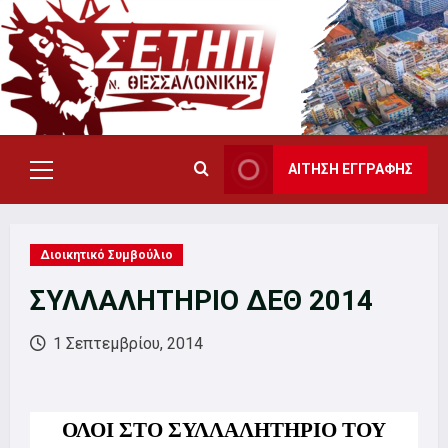
Skip
to
content
ΑΙΤΗΣΗ ΕΓΓΡΑΦΗΣ
Primary
Menu
Διοικητικό Συμβούλιο
ΣΥΛΛΑΛΗΤΗΡΙΟ ΔΕΘ 2014
1 Σεπτεμβρίου, 2014
ΟΛΟΙ ΣΤΟ ΣΥΛΛΑΛΗΤΗΡΙΟ ΤΟΥ