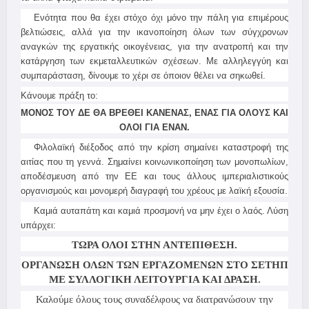
Ενότητα που θα έχει στόχο όχι μόνο την πάλη για επιμέρους
βελτιώσεις, αλλά για την ικανοποίηση όλων των σύγχρονων
αναγκών της εργατικής οικογένειας, για την ανατροπή και την
κατάργηση των εκμεταλλευτικών σχέσεων. Με αλληλεγγύη και
συμπαράσταση, δίνουμε το χέρι σε όποιον θέλει να σηκωθεί.
Κάνουμε πράξη το:
ΜΟΝΟΣ ΤΟΥ ΔΕ ΘΑ ΒΡΕΘΕΙ ΚΑΝΕΝΑΣ, ΕΝΑΣ ΓΙΑ ΟΛΟΥΣ ΚΑΙ
ΟΛΟΙ ΓΙΑ ΕΝΑΝ.
Φιλολαϊκή διέξοδος από την κρίση σημαίνει καταστροφή της
αιτίας που τη γεννά. Σημαίνει κοινωνικοποίηση των μονοπωλίων,
αποδέσμευση από την ΕΕ και τους άλλους ιμπεριαλιστικούς
οργανισμούς και μονομερή διαγραφή του χρέους με λαϊκή εξουσία.
Καμιά αυταπάτη και καμιά προσμονή να μην έχει ο λαός. Λύση
υπάρχει:
ΤΩΡΑ ΟΛΟΙ ΣΤΗΝ ΑΝΤΕΠΙΘΕΣΗ.
ΟΡΓΑΝΩΣΗ ΟΛΩΝ ΤΩΝ ΕΡΓΑΖΟΜΕΝΩΝ ΣΤΟ ΣΕΤΗΠ
ΜΕ ΣΥΛΛΟΓΙΚΗ ΛΕΙΤΟΥΡΓΙΑ ΚΑΙ ΔΡΑΣΗ.
Καλούμε όλους τους συναδέλφους να διατρανώσουν την