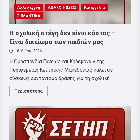
Κεντρικής
Αλληλεγγύη
Μακεδονίας
ΑΝΑΚΟΙΝΩΣΕΙΣ
Καταγγελία
και
ΣΗΜΑΝΤΙΚΑ
Σωματείου
εργαζομένων
στην
Ειδική
Η σχολική στέγη δεν είναι κόστος –
Αγωγή.
Είναι δικαίωμα των παιδιών μας
18 Μαΐου, 2026
Η Ομοσπονδία Γονέων και Κηδεμόνων της
Περιφέρειας Κεντρικής Μακεδονίας καλεί σε
σύσκεψη συντονισμό δράσης για τη σχολική...
Read
Περισσότερα
more
about
Η
σχολική
στέγη
δεν
είναι
κόστος
–
Είναι
δικαίωμα