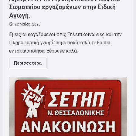
Σωματείου εργαζομένων στην Ειδική
Αγωγή.
22 Μαΐου, 2026
Εμείς οι εργαζόμενοι στις Τηλεπικοινωνίες και την
Πληροφορική γνωρίζουμε πολύ καλά τι θα πει
εντατικοποίηση. Ξέρουμε καλά...
Read
Περισσότερα
more
about
Δελτίο
Τύπου
ΣΕΤΗΠ
για
την
αυριανή
κινητοποίηση
που
καλούν
ΣΕΑΑΝ,
Ομοσπονδία
Ενώσεων
Γονέων
και
Κηδεμόνων