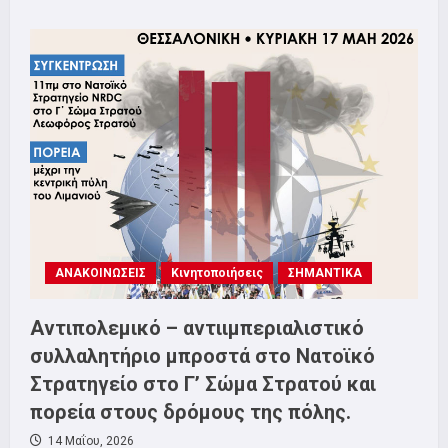
about
Αγώνας
για
πρόληψη,
υγεία,
αποκατάσταση
και
ειδική
αγωγή
ΑΜΕΑ
στο
ύψος
των
αναγκών,
Σάββατο
23/5
11π.μ
Υπουργείο
Μακεδονίας
ΑΝΑΚΟΙΝΩΣΕΙΣ
Κινητοποιήσεις
ΣΗΜΑΝΤΙΚΑ
Θράκης
Αντιπολεμικό – αντιιμπεριαλιστικό
συλλαλητήριο μπροστά στο Νατοϊκό
Στρατηγείο στο Γ’ Σώμα Στρατού και
πορεία στους δρόμους της πόλης.
14 Μαΐου, 2026