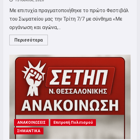
15 Ιουλίου, 2026
Με επιτυχία πραγματοποιήθηκε το πρώτο Φεστιβάλ
του Σωματείου μας την Τρίτη 7/7 με σύνθημα «Με
οργάνωση και αγώνα,...
Read
Περισσότερα
more
about
Με
μεγάλη
επιτυχία
ολοκληρώθηκε
το
1ο
Φεστιβάλ
του
ΣΕΤΗΠ.
ΑΝΑΚΟΙΝΩΣΕΙΣ
Επιτροπή Πολιτισμού
ΣΗΜΑΝΤΙΚΑ