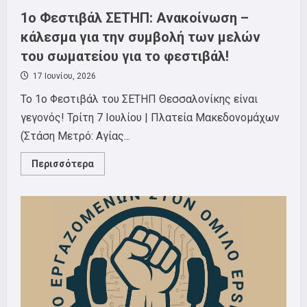
1o Φεστιβάλ ΣΕΤΗΠ: Ανακοίνωση –
κάλεσμα για την συμβολή των μελών
του σωματείου για το φεστιβάλ!
17 Ιουνίου, 2026
To 1o Φεστιβάλ του ΣΕΤΗΠ Θεσσαλονίκης είναι
γεγονός! Τρίτη 7 Ιουλίου | Πλατεία Μακεδονομάχων
(Στάση Μετρό: Αγίας...
Read
Περισσότερα
more
about
1o
Φεστιβάλ
ΣΕΤΗΠ:
Ανακοίνωση
–
κάλεσμα
για
την
συμβολή
των
μελών
του