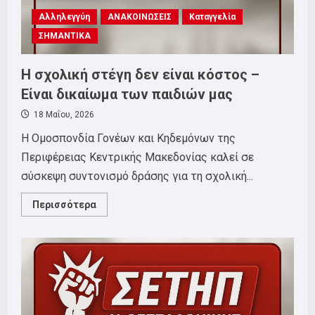
Κεντρικής
Αλληλεγγύη
Μακεδονίας
ΑΝΑΚΟΙΝΩΣΕΙΣ
Καταγγελία
και
ΣΗΜΑΝΤΙΚΑ
Σωματείου
εργαζομένων
στην
Ειδική
Η σχολική στέγη δεν είναι κόστος –
Αγωγή.
Είναι δικαίωμα των παιδιών μας
18 Μαΐου, 2026
Η Ομοσπονδία Γονέων και Κηδεμόνων της
Περιφέρειας Κεντρικής Μακεδονίας καλεί σε
σύσκεψη συντονισμό δράσης για τη σχολική...
Read
Περισσότερα
more
about
Η
σχολική
στέγη
δεν
είναι
κόστος
–
Είναι
δικαίωμα