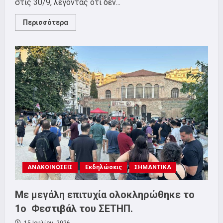
στις 30/9, λέγοντας ότι δεν...
Read
Περισσότερα
more
about
ΣΕΤΗΠ:
Διασφάλιση
όλων
των
θέσεων
εργασίας
στην
Chubb
ΑΝΑΚΟΙΝΩΣΕΙΣ
Εκδηλώσεις
ΣΗΜΑΝΤΙΚΑ
Με μεγάλη επιτυχία ολοκληρώθηκε το
1ο Φεστιβάλ του ΣΕΤΗΠ.