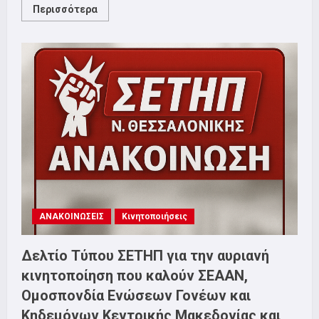
Read
Περισσότερα
more
about
Νίκη
των
εργαζόμενων
στα
ΕΛΠΕ
Θεσσαλονίκης!
ΑΝΑΚΟΙΝΩΣΕΙΣ
Κινητοποιήσεις
Δελτίο Τύπου ΣΕΤΗΠ για την αυριανή
κινητοποίηση που καλούν ΣΕΑΑΝ,
Ομοσπονδία Ενώσεων Γονέων και
Κηδεμόνων Κεντρικής Μακεδονίας και