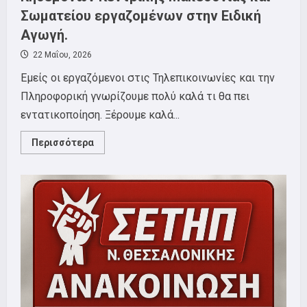
Σωματείου εργαζομένων στην Ειδική
Αγωγή.
22 Μαΐου, 2026
Εμείς οι εργαζόμενοι στις Τηλεπικοινωνίες και την
Πληροφορική γνωρίζουμε πολύ καλά τι θα πει
εντατικοποίηση. Ξέρουμε καλά...
Read
Περισσότερα
more
about
Δελτίο
Τύπου
ΣΕΤΗΠ
για
την
αυριανή
κινητοποίηση
που
καλούν
ΣΕΑΑΝ,
Ομοσπονδία
Ενώσεων
Γονέων
και
Κηδεμόνων