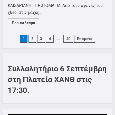
ΚΑΙΣΑΡΙΑΝΗ | ΠΡΩΤΟΜΑΓΙΑ: Από τους αγώνες του
χθες, στις μάχες...
Read
Περισσότερα
more
about
Πρωτομαγιά
2026:
Posts
1
2
3
4
…
40
Επόμενο
Διδασκόμαστε
και
εμπνεόμαστε
pagination
από
τους
ηρωικούς
αγώνες
της
Συλλαλητήριο 6 Σεπτέμβρη
τάξης
μας-
Πάλη
στη Πλατεία ΧΑΝΘ στις
για
μείωση
του
17:30.
εργάσιμου
χρόνου
την
εποχή
της
τεχνητής
νοημοσύνης