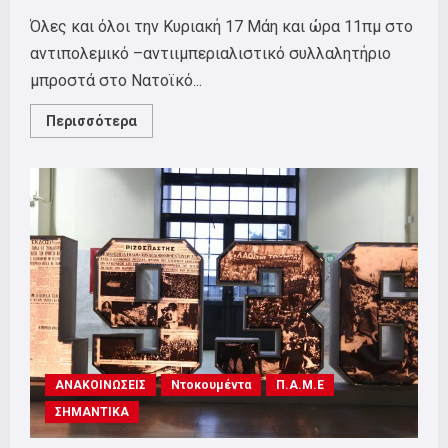
Όλες και όλοι την Κυριακή 17 Μάη και ώρα 11πμ στο
αντιπολεμικό –αντιιμπεριαλιστικό συλλαλητήριο
μπροστά στο Νατοϊκό...
Read
Περισσότερα
more
about
Αντιπολεμικό
–
αντιιμπεριαλιστικό
συλλαλητήριο
μπροστά
στο
Νατοϊκό
Στρατηγείο
στο
Γ’
Σώμα
Στρατού
και
πορεία
στους
δρόμους
ΑΝΑΚΟΙΝΩΣΕΙΣ
της
Ντοκουμέντα
Π.Α.Μ.Ε
πόλης.
ΣΗΜΑΝΤΙΚΑ