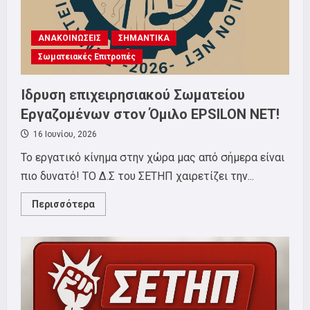
σωματείου
για
το
φεστιβάλ!
ΑΝΑΚΟΙΝΩΣΕΙΣ
ΣΗΜΑΝΤΙΚΑ
Σωματειακές Επιτροπές
Ίδρυση επιχειρησιακού Σωματείου
Εργαζομένων στον Όμιλο EPSILON NET!
16 Ιουνίου, 2026
Το εργατικό κίνημα στην χώρα μας από σήμερα είναι
πιο δυνατό! ΤΟ Δ.Σ του ΣΕΤΗΠ χαιρετίζει την...
Read
Περισσότερα
more
about
Ίδρυση
επιχειρησιακού
Σωματείου
Εργαζομένων
στον
Όμιλο
EPSILON
NET!