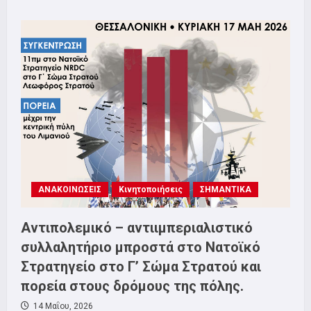
about
Αγώνας
για
πρόληψη,
υγεία,
αποκατάσταση
και
ειδική
αγωγή
ΑΜΕΑ
στο
ύψος
των
αναγκών,
Σάββατο
23/5
11π.μ
Υπουργείο
Μακεδονίας
ΑΝΑΚΟΙΝΩΣΕΙΣ
Κινητοποιήσεις
ΣΗΜΑΝΤΙΚΑ
Θράκης
Αντιπολεμικό – αντιιμπεριαλιστικό
συλλαλητήριο μπροστά στο Νατοϊκό
Στρατηγείο στο Γ’ Σώμα Στρατού και
πορεία στους δρόμους της πόλης.
14 Μαΐου, 2026