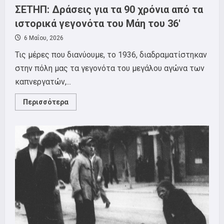
ΣΕΤΗΠ: Δράσεις για τα 90 χρόνια από τα
ιστορικά γεγονότα του Μάη του 36′
6 Μαΐου, 2026
Τις μέρες που διανύουμε, το 1936, διαδραματίστηκαν
στην πόλη μας τα γεγονότα του μεγάλου αγώνα των
καπνεργατών,...
Read
Περισσότερα
more
about
ΣΕΤΗΠ:
Δράσεις
για
τα
90
χρόνια
από
τα
ιστορικά
γεγονότα
του
Μάη
του
36′