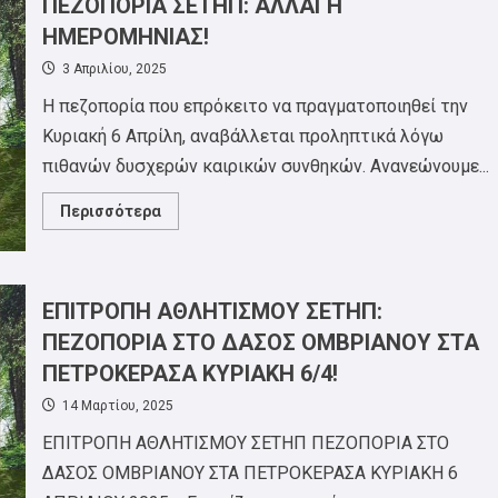
ΠΕΖΟΠΟΡΙΑ ΣΕΤΗΠ: ΑΛΛΑΓΗ
και
προτείνει
ΗΜΕΡΟΜΗΝΙΑΣ!
την
“Εντολή”.
3 Απριλίου, 2025
Η πεζοπορία που επρόκειτο να πραγματοποιηθεί την
Κυριακή 6 Απρίλη, αναβάλλεται προληπτικά λόγω
πιθανών δυσχερών καιρικών συνθηκών. Ανανεώνουμε...
Read
Περισσότερα
more
about
ΠΕΖΟΠΟΡΙΑ
ΣΕΤΗΠ:
ΑΛΛΑΓΗ
ΗΜΕΡΟΜΗΝΙΑΣ!
ΕΠΙΤΡΟΠΗ ΑΘΛΗΤΙΣΜΟΥ ΣΕΤΗΠ:
ΠΕΖΟΠΟΡΙΑ ΣΤΟ ΔΑΣΟΣ ΟΜΒΡΙΑΝΟΥ ΣΤΑ
ΠΕΤΡΟΚΕΡΑΣΑ ΚΥΡΙΑΚΗ 6/4!
14 Μαρτίου, 2025
ΕΠΙΤΡΟΠΗ ΑΘΛΗΤΙΣΜΟΥ ΣΕΤΗΠ ΠΕΖΟΠΟΡΙΑ ΣΤΟ
ΔΑΣΟΣ ΟΜΒΡΙΑΝΟΥ ΣΤΑ ΠΕΤΡΟΚΕΡΑΣΑ ΚΥΡΙΑΚΗ 6