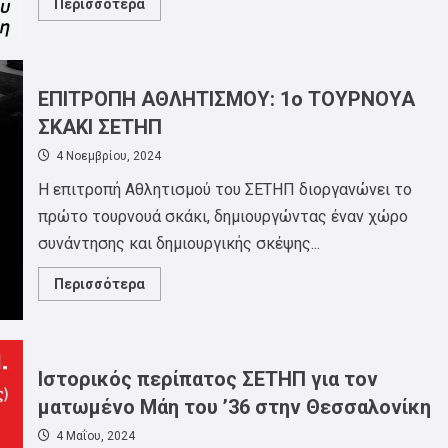
Read
Περισσότερα
more
about
ΕΠΙΤΡΟΠΗ
ΠΟΛΙΤΙΣΜΟΥ
ΣΕΤΗΠ:
ΠΡΟΒΟΛΗ
ΕΠΙΤΡΟΠΗ ΑΘΛΗΤΙΣΜΟΥ: 1o ΤΟΥΡΝΟΥΑ
ΝΤΟΚΙΜΑΝΤΕΡ
“5
ΣΚΑΚΙ ΣΕΤΗΠ
BROKEN
CAMERAS”19/11
4 Νοεμβρίου, 2024
Η επιτροπή Αθλητισμού του ΣΕΤΗΠ διοργανώνει το
πρώτο τουρνουά σκάκι, δημιουργώντας έναν χώρο
συνάντησης και δημιουργικής σκέψης...
Read
Περισσότερα
more
about
ΕΠΙΤΡΟΠΗ
ΑΘΛΗΤΙΣΜΟΥ:
1o
ΤΟΥΡΝΟΥΑ
Ιστορικός περίπατος ΣΕΤΗΠ για τον
ΣΚΑΚΙ
ΣΕΤΗΠ
ματωμένο Μάη του ’36 στην Θεσσαλονίκη
4 Μαΐου, 2024