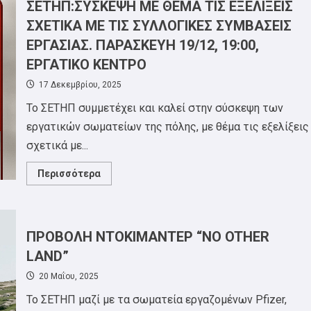
Σάββατο
ΣΕΤΗΠ:ΣΥΣΚΕΨΗ ΜΕ ΘΕΜΑ ΤΙΣ ΕΞΕΛΙΞΕΙΣ
21/3
ΣΧΕΤΙΚΑ ΜΕ ΤΙΣ ΣΥΛΛΟΓΙΚΕΣ ΣΥΜΒΑΣΕΙΣ
ΕΡΓΑΣΙΑΣ. ΠΑΡΑΣΚΕΥΗ 19/12, 19:00,
ΕΡΓΑΤΙΚΟ ΚΕΝΤΡΟ
17 Δεκεμβρίου, 2025
Το ΣΕΤΗΠ συμμετέχει και καλεί στην σύσκεψη των
εργατικών σωματείων της πόλης, με θέμα τις εξελίξεις
σχετικά με...
Read
Περισσότερα
more
about
ΣΕΤΗΠ:ΣΥΣΚΕΨΗ
ΜΕ
ΘΕΜΑ
ΤΙΣ
ΠΡΟΒΟΛΗ ΝΤΟΚΙΜΑΝΤΕΡ “NO OTHER
ΕΞΕΛΙΞΕΙΣ
ΣΧΕΤΙΚΑ
LAND”
ΜΕ
ΤΙΣ
20 Μαΐου, 2025
ΣΥΛΛΟΓΙΚΕΣ
ΣΥΜΒΑΣΕΙΣ
Το ΣΕΤΗΠ μαζί με τα σωματεία εργαζομένων Pfizer,
ΕΡΓΑΣΙΑΣ.
ΠΑΡΑΣΚΕΥΗ