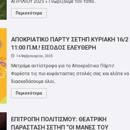
ΑΠΡΙΛΙΟΥ 2025 « Γνωρίζουμε τον τόπο...
Read
Περισσότερα
more
about
ΕΠΙΤΡΟΠΗ
ΑΘΛΗΤΙΣΜΟΥ
ΣΕΤΗΠ:
ΠΕΖΟΠΟΡΙΑ
ΑΠΟΚΡΙΑΤΙΚΟ ΠΑΡΤΥ ΣΕΤΗΠ ΚΥΡΙΑΚΗ 16/2
ΣΤΟ
ΔΑΣΟΣ
11:00 Π.Μ.! ΕΙΣΟΔΟΣ ΕΛΕΥΘΕΡΗ
ΟΜΒΡΙΑΝΟΥ
ΣΤΑ
14 Φεβρουαρίου, 2025
ΠΕΤΡΟΚΕΡΑΣΑ
ΚΥΡΙΑΚΗ
Μετράμε αντίστροφα για το Αποκριάτικο Πάρτι!
6/4!
Φορέστε τις πιο ευφάνταστες στολές σας και ελάτε να
διασκεδάσουμε όλοι...
Read
Περισσότερα
more
about
ΑΠΟΚΡΙΑΤΙΚΟ
ΠΑΡΤΥ
ΣΕΤΗΠ
ΚΥΡΙΑΚΗ
ΕΠΙΤΡΟΠΗ ΠΟΛΙΤΙΣΜΟΥ: ΘΕΑΤΡΙΚΗ
16/2
11:00
ΠΑΡΑΣΤΑΣΗ ΣΕΤΗΠ “ΟΙ ΜΑΝΕΣ ΤΟΥ
Π.Μ.!