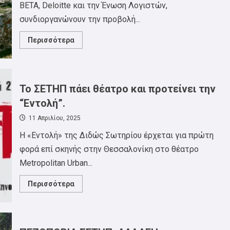
BETA, Deloitte και την Ένωση Λογιστών,
19/12,
19:00,
συνδιοργανώνoυν την προβολή...
ΕΡΓΑΤΙΚΟ
ΚΕΝΤΡΟ
Read
Περισσότερα
more
about
ΠΡΟΒΟΛΗ
ΝΤΟΚΙΜΑΝΤΕΡ
“NO
OTHER
Το ΣΕΤΗΠ πάει θέατρο και προτείνει την
LAND”
“Εντολή”.
11 Απριλίου, 2025
Η «Εντολή» της Διδώς Σωτηρίου έρχεται για πρώτη
φορά επί σκηνής στην Θεσσαλονίκη στο θέατρο
Metropolitan Urban...
Read
Περισσότερα
more
about
Το
ΣΕΤΗΠ
πάει
θέατρο