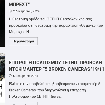
ΕΙΣΟΔΟΣ
ΜΠΡΕΧΤ”
ΕΛΕΥΘΕΡΗ
2 Δεκεμβρίου, 2024
Η θεατρική ομάδα του ΣΕΤΗΠ Θεσσαλονίκης σας
προσκαλεί στη θεατρική της παράσταση «Οι μάνες του
Μπρεχτ». Η...
Read
Περισσότερα
more
about
ΕΠΙΤΡΟΠΗ
ΠΟΛΙΤΙΣΜΟΥ:
ΘΕΑΤΡΙΚΗ
ΠΑΡΑΣΤΑΣΗ
ΕΠΙΤΡΟΠΗ ΠΟΛΙΤΙΣΜΟΥ ΣΕΤΗΠ: ΠΡΟΒΟΛΗ
ΣΕΤΗΠ
“ΟΙ
ΝΤΟΚΙΜΑΝΤΕΡ “5 BROKEN CAMERAS”19/11
ΜΑΝΕΣ
ΤΟΥ
5 Νοεμβρίου, 2024
ΜΠΡΕΧΤ”
Ελάτε στην προβολή του βραβευμένου ντοκιμαντέρ 5
Broken Cameras, που διοργανώνει η επιτροπή
Πολιτισμού του ΣΕΤΗΠ! Δείτε...