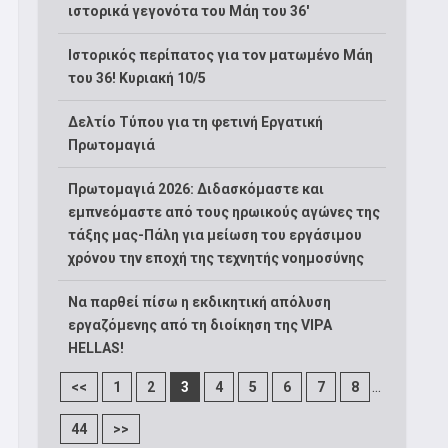
ιστορικά γεγονότα του Μάη του 36′
Ιστορικός περίπατος για τον ματωμένο Μάη
του 36! Κυριακή 10/5
Δελτίο Τύπου για τη φετινή Εργατική
Πρωτομαγιά
Πρωτομαγιά 2026: Διδασκόμαστε και
εμπνεόμαστε από τους ηρωικούς αγώνες της
τάξης μας-Πάλη για μείωση του εργάσιμου
χρόνου την εποχή της τεχνητής νοημοσύνης
Να παρθεί πίσω η εκδικητική απόλυση
εργαζόμενης από τη διοίκηση της VIPA
HELLAS!
...
<<
1
2
3
4
5
6
7
8
44
>>