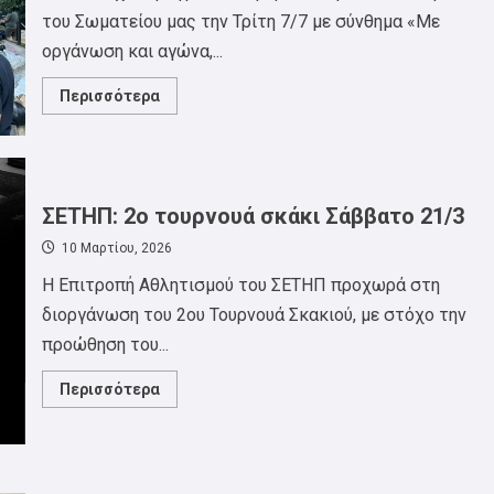
του Σωματείου μας την Τρίτη 7/7 με σύνθημα «Με
οργάνωση και αγώνα,...
Read
Περισσότερα
more
about
Με
μεγάλη
επιτυχία
ολοκληρώθηκε
το
ΣΕΤΗΠ: 2ο τουρνουά σκάκι Σάββατο 21/3
1ο
Φεστιβάλ
10 Μαρτίου, 2026
του
ΣΕΤΗΠ.
Η Επιτροπή Αθλητισμού του ΣΕΤΗΠ προχωρά στη
διοργάνωση του 2ου Τουρνουά Σκακιού, με στόχο την
προώθηση του...
Read
Περισσότερα
more
about
ΣΕΤΗΠ:
2ο
τουρνουά
σκάκι