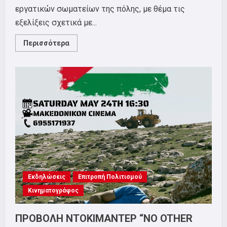
εργατικών σωματείων της πόλης, με θέμα τις
εξελίξεις σχετικά με...
Read
Περισσότερα
more
about
ΣΕΤΗΠ:ΣΥΣΚΕΨΗ
ΜΕ
ΘΕΜΑ
ΤΙΣ
ΕΞΕΛΙΞΕΙΣ
ΣΧΕΤΙΚΑ
ΜΕ
ΤΙΣ
ΣΥΛΛΟΓΙΚΕΣ
ΣΥΜΒΑΣΕΙΣ
ΕΡΓΑΣΙΑΣ.
ΠΑΡΑΣΚΕΥΗ
19/12,
19:00,
ΕΡΓΑΤΙΚΟ
ΚΕΝΤΡΟ
Εκδηλώσεις
Επιτροπή Πολιτισμού
Κινηματογράφος
ΠΡΟΒΟΛΗ ΝΤΟΚΙΜΑΝΤΕΡ “NO OTHER