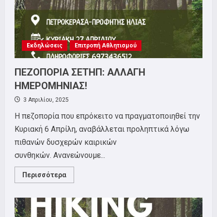
Εκδηλώσεις
Επιτροπή Αθλητισμού
ΠΕΖΟΠΟΡΙΑ ΣΕΤΗΠ: ΑΛΛΑΓΗ
ΗΜΕΡΟΜΗΝΙΑΣ!
3 Απριλίου, 2025
Η πεζοπορία που επρόκειτο να πραγματοποιηθεί την
Κυριακή 6 Απρίλη, αναβάλλεται προληπτικά λόγω
πιθανών δυσχερών καιρικών
συνθηκών. Ανανεώνουμε...
Read
Περισσότερα
more
about
ΠΕΖΟΠΟΡΙΑ
ΣΕΤΗΠ:
ΑΛΛΑΓΗ
ΗΜΕΡΟΜΗΝΙΑΣ!