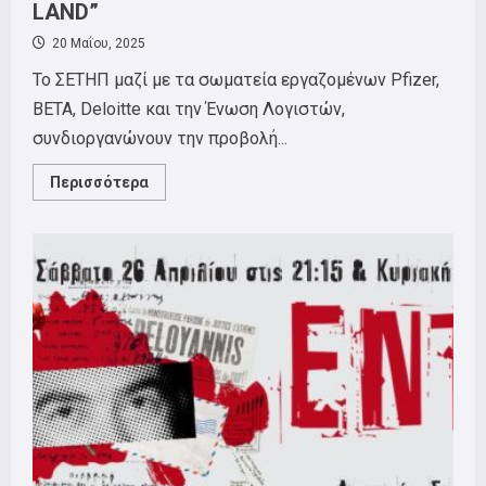
LAND”
20 Μαΐου, 2025
Το ΣΕΤΗΠ μαζί με τα σωματεία εργαζομένων Pfizer,
BETA, Deloitte και την Ένωση Λογιστών,
συνδιοργανώνoυν την προβολή...
Read
Περισσότερα
more
about
ΠΡΟΒΟΛΗ
ΝΤΟΚΙΜΑΝΤΕΡ
“NO
OTHER
LAND”