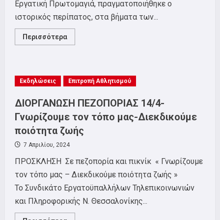
Εργατική Πρωτομαγιά, πραγματοποιήθηκε ο
ιστορικός περίπατος, στα βήματα των...
Read
Περισσότερα
more
about
Ιστορικός
περίπατος
ΣΕΤΗΠ
για
Εκδηλώσεις
Επιτροπή Αθλητισμού
τον
ματωμένο
Μάη
ΔΙΟΡΓΑΝΩΣΗ ΠΕΖΟΠΟΡΙΑΣ 14/4-
του
’36
Γνωρίζουμε τον τόπο μας-Διεκδικούμε
στην
Θεσσαλονίκη
ποιότητα ζωής
7 Απριλίου, 2024
ΠΡΟΣΚΛΗΣΗ Σε πεζοπορία και πικνίκ « Γνωρίζουμε
τον τόπο μας – Διεκδικούμε ποιότητα ζωής »
Το Συνδικάτο Εργατοϋπαλλήλων Τηλεπικοινωνιών
και Πληροφορικής Ν. Θεσσαλονίκης...