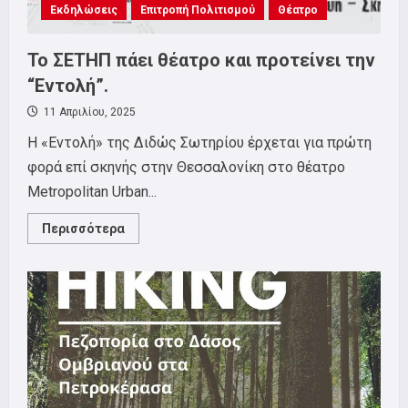
Εκδηλώσεις
Επιτροπή Πολιτισμού
Θέατρο
Το ΣΕΤΗΠ πάει θέατρο και προτείνει την
“Εντολή”.
11 Απριλίου, 2025
Η «Εντολή» της Διδώς Σωτηρίου έρχεται για πρώτη
φορά επί σκηνής στην Θεσσαλονίκη στο θέατρο
Metropolitan Urban...
Read
Περισσότερα
more
about
Το
ΣΕΤΗΠ
πάει
θέατρο
και
προτείνει
την
“Εντολή”.