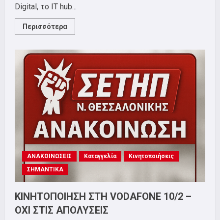
Digital, το IT hub...
Read
Περισσότερα
more
about
Κοινή
ανακοίνωση
ΣΕΤΗΠ
Ν.
Θεσσαλονίκης
και
ΣΕΤΗΠ
N.
Αττικής,
για
τις
εξελίξεις
στη
Deutsche
Telekom.
Καμία
ΑΝΑΚΟΙΝΩΣΕΙΣ
απόλυση!
Καταγγελία
Κινητοποιήσεις
Να
ΣΗΜΑΝΤΙΚΑ
διασφαλιστούν
τώρα
όλες
οι
ΚΙΝΗΤΟΠΟΙΗΣΗ ΣΤΗ VODAFONE 10/2 –
θέσεις
εργασίας!
ΟΧΙ ΣΤΙΣ ΑΠΟΛΥΣΕΙΣ
(+Русский
перевод)