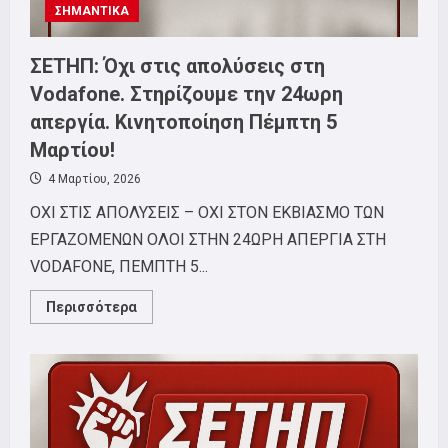
ΣΗΜΑΝΤΙΚΑ
Ελλάδας
στους
Ιμπεριαλιστικούς
ανταγωνισμούς!
ΣΕΤΗΠ: Όχι στις απολύσεις στη
Vodafone. Στηρίζουμε την 24ωρη
απεργία. Κινητοποίηση Πέμπτη 5
Μαρτίου!
4 Μαρτίου, 2026
ΟΧΙ ΣΤΙΣ ΑΠΟΛΥΣΕΙΣ – ΟΧΙ ΣΤΟΝ ΕΚΒΙΑΣΜΟ ΤΩΝ
ΕΡΓΑΖΟΜΕΝΩΝ ΟΛΟΙ ΣΤΗΝ 24ΩΡΗ ΑΠΕΡΓΙΑ ΣΤΗ
VODAFONE, ΠΕΜΠΤΗ 5...
Read
Περισσότερα
more
about
ΣΕΤΗΠ:
Όχι
στις
απολύσεις
στη
Vodafone.
Στηρίζουμε
την