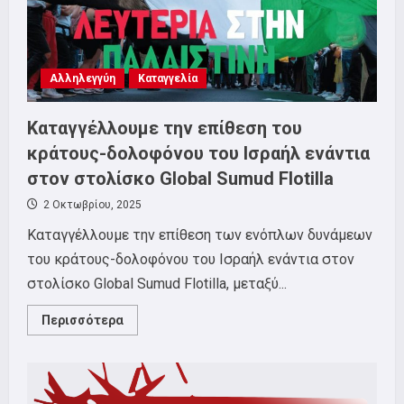
Αλληλεγγύη
Καταγγελία
Καταγγέλλουμε την επίθεση του
κράτους-δολοφόνου του Ισραήλ ενάντια
στον στολίσκο Global Sumud Flotilla
2 Οκτωβρίου, 2025
Καταγγέλλουμε την επίθεση των ενόπλων δυνάμεων
του κράτους-δολοφόνου του Ισραήλ ενάντια στον
στολίσκο Global Sumud Flotilla, μεταξύ...
Read
Περισσότερα
more
about
Καταγγέλλουμε
την
επίθεση
του