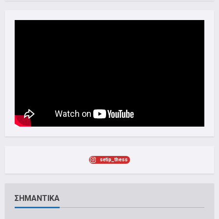
setip_thess
ΣΗΜΑΝΤΙΚΑ