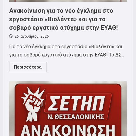
Ανακοίνωση για το νέο έγκλημα στο
εργοστάσιο «Βιολάντα» και για το
σοβαρό εργατικό ατύχημα στην ΕΥΑΘ!
26 Ιανουαρίου, 2026
Για το νέο έγκλημα στο εργοστάσιο «Βιολάντα» και
για το σοβαρό εργατικό ατύχημα στην ΕΥΑΘ! Το ΔΣ...
Read
Περισσότερα
more
about
Ανακοίνωση
για
το
νέο
έγκλημα
στο
εργοστάσιο
«Βιολάντα»
και
για
το
σοβαρό
εργατικό
ατύχημα