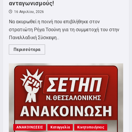
ανταγωνισμούς!
16 Απριλίου, 2026
Να ακυρωθεί η ποινή που επιβλήθηκε στον
στρατιώτη Ρήγα Τσούνη για τη συμμετοχή του στην
Πανελλαδική Σύσκεψη...
Read
Περισσότερα
more
about
Κάτω
τα
χέρια
από
τους
στρατευμένους
που
εκφράζουν
τη
γνώμη
τους
ενάντια
στον
πόλεμο
και
την
ΑΝΑΚΟΙΝΩΣΕΙΣ
εμπλοκή
Καταγγελία
Κινητοποιήσεις
της