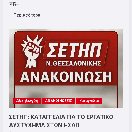
της...
Read
Περισσότερα
more
about
ΟΧΙ
ΣΤΙΣ
ΑΠΟΛΥΣΕΙΣ!
ΚΑΝΕΝΑΣ
ΕΡΓΑΖΟΜΕΝΟΣ
ΣΤΗΝ
ΑΝΕΡΓΙΑ!
ΝΑ
ΑΝΑΚΛΗΘΕΙ
Η
ΑΠΟΛΥΣΗ
ΤΟΥ
ΣΥΝΑΔΕΛΦΟΥ!
REINSTATE
OUR
COLLEAGUE
BACK
TO
Αλληλεγγύη
ΑΝΑΚΟΙΝΩΣΕΙΣ
Καταγγελία
WORK!
ΣΕΤΗΠ: ΚΑΤΑΓΓΕΛΙΑ ΓΙΑ ΤΟ ΕΡΓΑΤΙΚΟ
ΔΥΣΤΥΧΗΜΑ ΣΤΟΝ ΗΣΑΠ