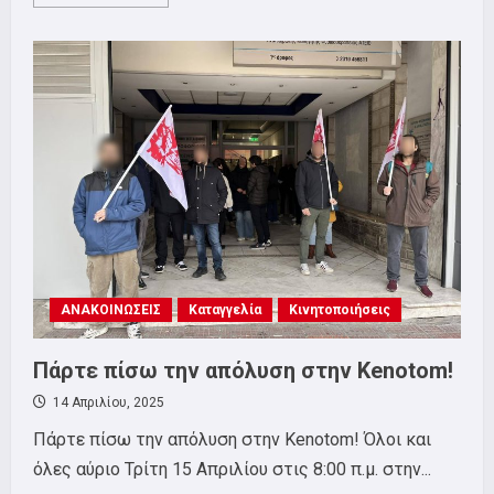
more
about
Να
πληρωθούν
τώρα
οι
εργαζόμενοι
στην
Intracom
Telecom!
ΑΝΑΚΟΙΝΩΣΕΙΣ
Καταγγελία
Κινητοποιήσεις
Πάρτε πίσω την απόλυση στην Kenotom!
14 Απριλίου, 2025
Πάρτε πίσω την απόλυση στην Kenotom! Όλοι και
όλες αύριο Τρίτη 15 Απριλίου στις 8:00 π.μ. στην...