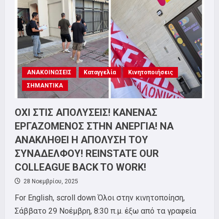
ΠΟΛΕΜΟ!
ΟΧΙ
ΣΤΗΝ
ΕΡΕΥΝΑ
ΓΙΑ
ΤΟ
ΝΑΤΟ!
ΑΝΑΚΟΙΝΩΣΕΙΣ
Καταγγελία
Κινητοποιήσεις
ΣΗΜΑΝΤΙΚΑ
ΟΧΙ ΣΤΙΣ ΑΠΟΛΥΣΕΙΣ! ΚΑΝΕΝΑΣ
ΕΡΓΑΖΟΜΕΝΟΣ ΣΤΗΝ ΑΝΕΡΓΙΑ! ΝΑ
ΑΝΑΚΛΗΘΕΙ Η ΑΠΟΛΥΣΗ ΤΟΥ
ΣΥΝΑΔΕΛΦΟΥ! REINSTATE OUR
COLLEAGUE BACK TO WORK!
28 Νοεμβρίου, 2025
For English, scroll down Όλοι στην κινητοποίηση,
Σάββατο 29 Νοέμβρη, 8:30 π.μ. έξω από τα γραφεία