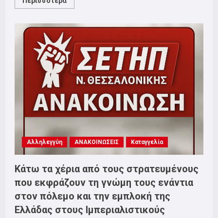
Read
Περισσότερα
more
about
Η
σχολική
στέγη
δεν
είναι
κόστος
–
Είναι
δικαίωμα
των
παιδιών
μας
Αλληλεγγύη
ΑΝΑΚΟΙΝΩΣΕΙΣ
Καταγγελία
Κάτω τα χέρια από τους στρατευμένους
που εκφράζουν τη γνώμη τους ενάντια
στον πόλεμο και την εμπλοκή της
Ελλάδας στους Ιμπεριαλιστικούς