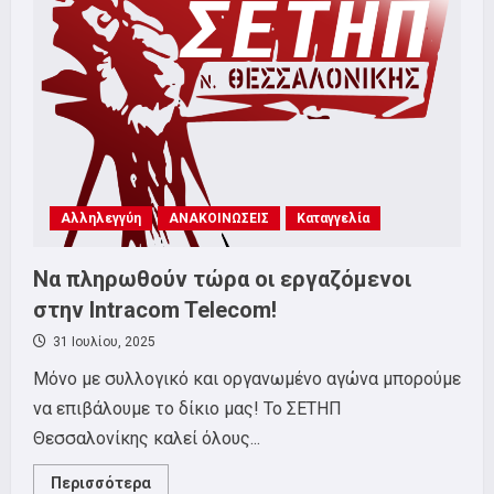
κράτους-
δολοφόνου
του
Ισραήλ
ενάντια
στον
στολίσκο
Global
Sumud
Flotilla
Αλληλεγγύη
ΑΝΑΚΟΙΝΩΣΕΙΣ
Καταγγελία
Να πληρωθούν τώρα οι εργαζόμενοι
στην Intracom Telecom!
31 Ιουλίου, 2025
Μόνο με συλλογικό και οργανωμένο αγώνα μπορούμε
να επιβάλουμε το δίκιο μας! Το ΣΕΤΗΠ
Θεσσαλονίκης καλεί όλους...
Read
Περισσότερα