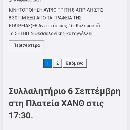
8 Απριλίου, 2025
ΚΙΝΗΤΟΠΟΙΗΣΗ ΑΥΡΙΟ ΤΡΙΤΗ 8 ΑΠΡΙΛΗ ΣΤΙΣ
8:30Π.Μ ΕΞΩ ΑΠΟ ΤΑ ΓΡΑΦΕΙΑ ΤΗΣ
ΕΤΑΙΡΕΙΑΣ(Εθ.Αντιστάσεως 16, Καλαμαριά)
Το ΣΕΤΗΠ Ν.Θεσσαλονίκης καταγγέλλει...
Read
Περισσότερα
more
about
ΠΑΡΤΕ
ΠΙΣΩ
Posts
1
2
Επόμενο
ΤΗΝ
ΑΠΟΛΥΣΗ
ΣΤΗΝ KENOTOM!
pagination
ΝΑ
ΕΠΙΣΤΡΕΨΕΙ
Η
Συλλαλητήριο 6 Σεπτέμβρη
ΣΥΝΑΔΕΛΦΙΣΣΑ
ΣΤΗ
ΔΟΥΛΕΙΑ!
στη Πλατεία ΧΑΝΘ στις
17:30.