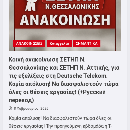
24ωρη
απεργία.
Κινητοποίηση
Πέμπτη
5
Μαρτίου!
ΑΝΑΚΟΙΝΩΣΕΙΣ
Καταγγελία
ΣΗΜΑΝΤΙΚΑ
Κοινή ανακοίνωση ΣΕΤΗΠ Ν.
Θεσσαλονίκης και ΣΕΤΗΠ N. Αττικής, για
τις εξελίξεις στη Deutsche Telekom.
Καμία απόλυση! Να διασφαλιστούν τώρα
όλες οι θέσεις εργασίας! (+Русский
перевод)
8 Φεβρουαρίου, 2026
Καμία απόλυση! Να διασφαλιστούν τώρα όλες οι
θέσεις εργασίας! Την προηγούμενη εβδομάδα η T-