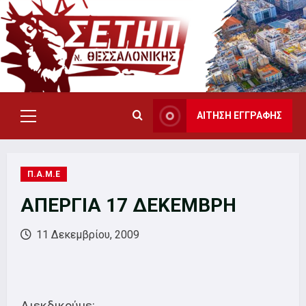
Skip
to
content
ΑΙΤΗΣΗ ΕΓΓΡΑΦΗΣ
Primary
Menu
Π.Α.Μ.Ε
ΑΠΕΡΓΙΑ 17 ΔΕΚΕΜΒΡΗ
11 Δεκεμβρίου, 2009
Διεκδικούμε: