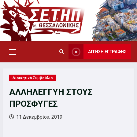
Skip
to
content
ΑΙΤΗΣΗ ΕΓΓΡΑΦΗΣ
Primary
Menu
Διοικητικό Συμβούλιο
ΑΛΛΗΛΕΓΓΥΗ ΣΤΟΥΣ
ΠΡΟΣΦΥΓΕΣ
11 Δεκεμβρίου, 2019