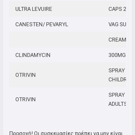
ULTRA LEVUIRE
CAPS 250
CANESTEN/ PEVARYL
VAG SUP 
CREAM VA
CLINDAMYCIN
300MG
SPRAY NA
OTRIVIN
CHILDREN
SPRAY NA
OTRIVIN
ADULTS
Προσοχή! Οι συσκευασίες πρέπει να μην είναι