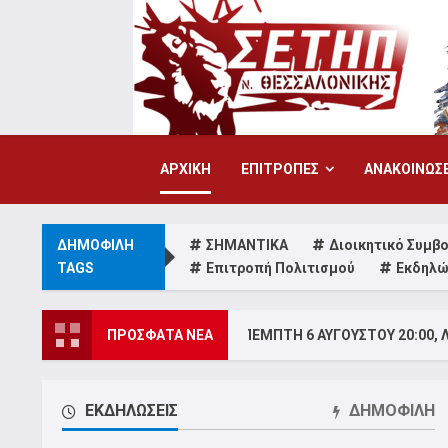
Skip
to
content
ΑΡΧΙΚΗ
ΕΠΙΤΡΟΠΕΣ
ΑΝΑΚΟΙΝΩΣΕ
ΔΗΜΟΦΙΛΗ
ΣΗΜΑΝΤΙΚΑ
Διοικητικό Συμβ
TAGS
Επιτροπή Πολιτισμού
Εκδηλώ
ΙΚΗ ΣΥΓΚΕΝΤΡΩΣΗ ΠΕΜΠΤΗ 6 ΑΥΓΟΥΣΤΟΥ 20:00, ΛΕΥΚΟΣ ΠΥΡΓΟΣ
ΠΡΟΣΦΑΤΑ ΝΕΑ
ΕΚΔΗΛΩΣΕΙΣ
ΔΗΜΟΦΙΛΗ