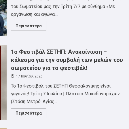
του Σωματείου μας την Τρίτη 7/7 με σύνθημα «Με
οργάνωση και αγώνα,...
Read
Περισσότερα
more
about
Με
μεγάλη
επιτυχία
ολοκληρώθηκε
1o Φεστιβάλ ΣΕΤΗΠ: Ανακοίνωση –
το
1ο
κάλεσμα για την συμβολή των μελών του
Φεστιβάλ
του
σωματείου για το φεστιβάλ!
ΣΕΤΗΠ.
17 Ιουνίου, 2026
To 1o Φεστιβάλ του ΣΕΤΗΠ Θεσσαλονίκης είναι
γεγονός! Τρίτη 7 Ιουλίου | Πλατεία Μακεδονομάχων
(Στάση Μετρό: Αγίας...
Read
Περισσότερα
more
about
1o