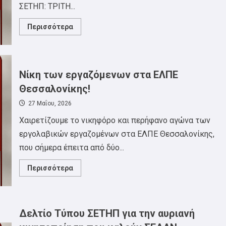
ΣΕΤΗΠ: ΤΡΙΤΗ...
Read
Περισσότερα
more
about
ΓΕΝΙΚΗ
ΣΥΝΕΛΕΥΣΗ
ΣΕΤΗΠ
ΤΡΙΤΗ
Νίκη των εργαζόμενων στα ΕΛΠΕ
9
ΙΟΥΝΙΟΥ
Θεσσαλονίκης!
27 Μαΐου, 2026
Χαιρετίζουμε το νικηφόρο και περήφανο αγώνα των
εργολαβικών εργαζομένων στα ΕΛΠΕ Θεσσαλονίκης,
που σήμερα έπειτα από δύο...
Read
Περισσότερα
more
about
Νίκη
των
εργαζόμενων
στα
Δελτίο Τύπου ΣΕΤΗΠ για την αυριανή
ΕΛΠΕ
Θεσσαλονίκης!