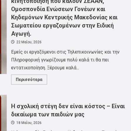
κινητοποίηση που καλούν ΣΕΑΑΝ,
Ομοσπονδία Ενώσεων Γονέων και
Κηδεμόνων Κεντρικής Μακεδονίας και
Σωματείου εργαζομένων στην Ειδική
Αγωγή.
22 Μαΐου, 2026
Εμείς οι εργαζόμενοι στις Τηλεπικοινωνίες και την
Πληροφορική γνωρίζουμε πολύ καλά τι θα πει
εντατικοποίηση. Ξέρουμε καλά...
Read
Περισσότερα
more
about
Δελτίο
Τύπου
ΣΕΤΗΠ
για
Η σχολική στέγη δεν είναι κόστος – Είναι
την
αυριανή
δικαίωμα των παιδιών μας
κινητοποίηση
που
18 Μαΐου, 2026
καλούν
ΣΕΑΑΝ,