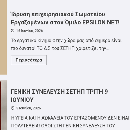
Φεστιβάλ
ΣΕΤΗΠ:
Ανακοίνωση
–
Ίδρυση επιχειρησιακού Σωματείου
κάλεσμα
για
Εργαζομένων στον Όμιλο EPSILON NET!
την
συμβολή
16 Ιουνίου, 2026
των
μελών
Το εργατικό κίνημα στην χώρα μας από σήμερα είναι
του
σωματείου
πιο δυνατό! ΤΟ Δ.Σ του ΣΕΤΗΠ χαιρετίζει την...
για
το
φεστιβάλ!
Read
Περισσότερα
more
about
Ίδρυση
επιχειρησιακού
Σωματείου
Εργαζομένων
στον
ΓΕΝΙΚΗ ΣΥΝΕΛΕΥΣΗ ΣΕΤΗΠ ΤΡΙΤΗ 9
Όμιλο
EPSILON
ΙΟΥΝΙΟΥ
NET!
3 Ιουνίου, 2026
Η ΥΓΕΙΑ ΚΑΙ Η ΑΣΦΑΛΕΙΑ ΤΟΥ ΕΡΓΑΖΟΜΕΝΟΥ ΔΕΝ ΕΙΝΑΙ
ΠΟΛΥΤΕΛΕΙΑ! ΟΛΟΙ ΣΤΗ ΓΕΝΙΚΗ ΣΥΝΕΛΕΥΣΗ ΤΟΥ