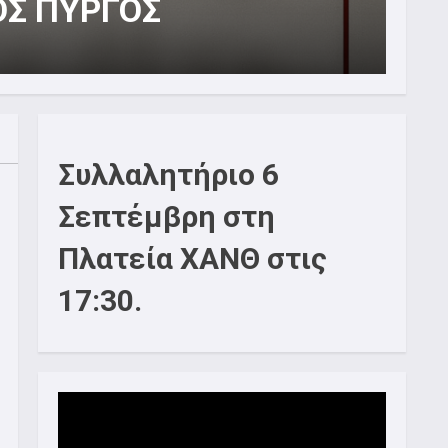
Φ
1
Συλλαλητήριο 6
Σεπτέμβρη στη
Πλατεία ΧΑΝΘ στις
17:30.