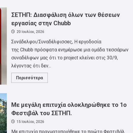
ΑΝΤΙΙΜΠΕΡΙΑΛΙΣΤΙΚΗ
ΣΥΓΚΕΝΤΡΩΣΗ
ΠΕΜΠΤΗ
6
ΣΕΤΗΠ: Διασφάλιση όλων των θέσεων
ΑΥΓΟΥΣΤΟΥ
20:00,
εργασίας στην Chubb
ΛΕΥΚΟΣ
ΠΥΡΓΟΣ
20 Ιουλίου, 2026
Συνάδελφοι/Συναδέλφισσες, Η εργοδοσία
της Chubb πρόσφατα ενημέρωσε μια ομάδα τεσσάρων
συναδέλφων μας ότι το project κλείνει στις 30/9,
λέγοντας ότι δεν...
Read
Περισσότερα
more
about
ΣΕΤΗΠ:
Διασφάλιση
όλων
των
Με μεγάλη επιτυχία ολοκληρώθηκε το 1ο
θέσεων
εργασίας
Φεστιβάλ του ΣΕΤΗΠ.
στην
Chubb
15 Ιουλίου, 2026
Με επιτυχία πραγματοποιήθηκε το πρώτο Φεστιβάλ