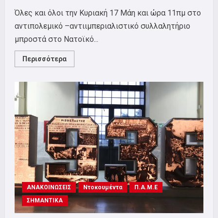
Όλες και όλοι την Κυριακή 17 Μάη και ώρα 11πμ στο
αντιπολεμικό –αντιιμπεριαλιστικό συλλαλητήριο
μπροστά στο Νατοϊκό...
Read
Περισσότερα
more
about
Αντιπολεμικό
–
αντιιμπεριαλιστικό
συλλαλητήριο
μπροστά
στο
Νατοϊκό
Στρατηγείο
στο
Γ’
Σώμα
Στρατού
και
πορεία
στους
δρόμους
ΑΝΑΚΟΙΝΩΣΕΙΣ
της
Ντοκουμέντα
Π.Α.Μ.Ε
πόλης.
ΣΗΜΑΝΤΙΚΑ