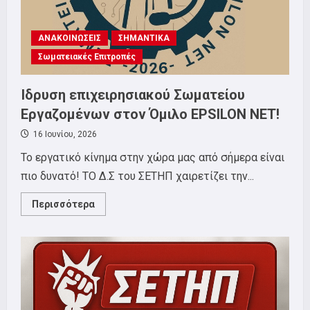
σωματείου
για
το
φεστιβάλ!
ΑΝΑΚΟΙΝΩΣΕΙΣ
ΣΗΜΑΝΤΙΚΑ
Σωματειακές Επιτροπές
Ίδρυση επιχειρησιακού Σωματείου
Εργαζομένων στον Όμιλο EPSILON NET!
16 Ιουνίου, 2026
Το εργατικό κίνημα στην χώρα μας από σήμερα είναι
πιο δυνατό! ΤΟ Δ.Σ του ΣΕΤΗΠ χαιρετίζει την...
Read
Περισσότερα
more
about
Ίδρυση
επιχειρησιακού
Σωματείου
Εργαζομένων
στον
Όμιλο
EPSILON
NET!