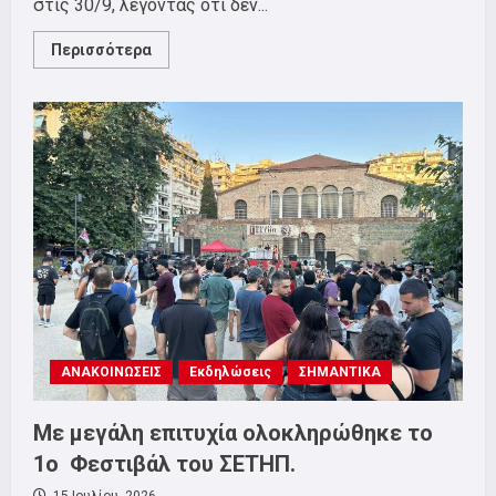
στις 30/9, λέγοντας ότι δεν...
Read
Περισσότερα
more
about
ΣΕΤΗΠ:
Διασφάλιση
όλων
των
θέσεων
εργασίας
στην
Chubb
ΑΝΑΚΟΙΝΩΣΕΙΣ
Εκδηλώσεις
ΣΗΜΑΝΤΙΚΑ
Με μεγάλη επιτυχία ολοκληρώθηκε το
1ο Φεστιβάλ του ΣΕΤΗΠ.