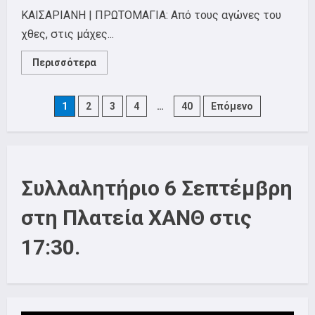
ΚΑΙΣΑΡΙΑΝΗ | ΠΡΩΤΟΜΑΓΙΑ: Από τους αγώνες του
χθες, στις μάχες...
Read
Περισσότερα
more
about
Πρωτομαγιά
2026:
Posts
1
2
3
4
…
40
Επόμενο
Διδασκόμαστε
και
εμπνεόμαστε
pagination
από
τους
ηρωικούς
αγώνες
της
Συλλαλητήριο 6 Σεπτέμβρη
τάξης
μας-
Πάλη
στη Πλατεία ΧΑΝΘ στις
για
μείωση
του
17:30.
εργάσιμου
χρόνου
την
εποχή
της
τεχνητής
νοημοσύνης