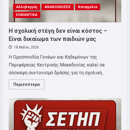
Κεντρικής
Αλληλεγγύη
Μακεδονίας
ΑΝΑΚΟΙΝΩΣΕΙΣ
Καταγγελία
και
ΣΗΜΑΝΤΙΚΑ
Σωματείου
εργαζομένων
στην
Ειδική
Η σχολική στέγη δεν είναι κόστος –
Αγωγή.
Είναι δικαίωμα των παιδιών μας
18 Μαΐου, 2026
Η Ομοσπονδία Γονέων και Κηδεμόνων της
Περιφέρειας Κεντρικής Μακεδονίας καλεί σε
σύσκεψη συντονισμό δράσης για τη σχολική...
Read
Περισσότερα
more
about
Η
σχολική
στέγη
δεν
είναι
κόστος
–
Είναι
δικαίωμα