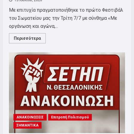
15 Ιουλίου, 2026
Με επιτυχία πραγματοποιήθηκε το πρώτο Φεστιβάλ
του Σωματείου μας την Τρίτη 7/7 με σύνθημα «Με
οργάνωση και αγώνα,...
Read
Περισσότερα
more
about
Με
μεγάλη
επιτυχία
ολοκληρώθηκε
το
1ο
Φεστιβάλ
του
ΣΕΤΗΠ.
ΑΝΑΚΟΙΝΩΣΕΙΣ
Επιτροπή Πολιτισμού
ΣΗΜΑΝΤΙΚΑ