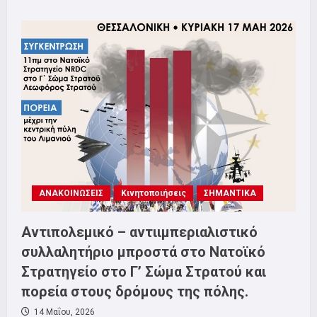
about
Αγώνας
για
πρόληψη,
υγεία,
αποκατάσταση
και
ειδική
αγωγή
ΑΜΕΑ
στο
ύψος
των
αναγκών,
Σάββατο
23/5
11π.μ
Υπουργείο
Μακεδονίας
ΑΝΑΚΟΙΝΩΣΕΙΣ
Κινητοποιήσεις
ΣΗΜΑΝΤΙΚΑ
Θράκης
Αντιπολεμικό – αντιιμπεριαλιστικό
συλλαλητήριο μπροστά στο Νατοϊκό
Στρατηγείο στο Γ’ Σώμα Στρατού και
πορεία στους δρόμους της πόλης.
14 Μαΐου, 2026