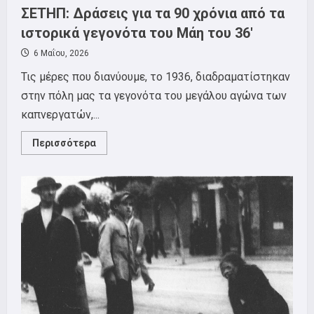
ΣΕΤΗΠ: Δράσεις για τα 90 χρόνια από τα
ιστορικά γεγονότα του Μάη του 36′
6 Μαΐου, 2026
Τις μέρες που διανύουμε, το 1936, διαδραματίστηκαν
στην πόλη μας τα γεγονότα του μεγάλου αγώνα των
καπνεργατών,...
Read
Περισσότερα
more
about
ΣΕΤΗΠ:
Δράσεις
για
τα
90
χρόνια
από
τα
ιστορικά
γεγονότα
του
Μάη
του
36′