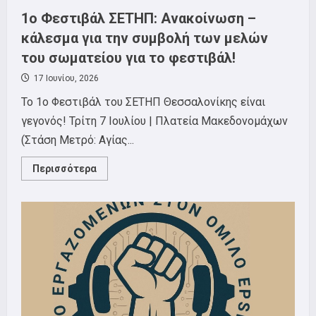
1o Φεστιβάλ ΣΕΤΗΠ: Ανακοίνωση –
κάλεσμα για την συμβολή των μελών
του σωματείου για το φεστιβάλ!
17 Ιουνίου, 2026
To 1o Φεστιβάλ του ΣΕΤΗΠ Θεσσαλονίκης είναι
γεγονός! Τρίτη 7 Ιουλίου | Πλατεία Μακεδονομάχων
(Στάση Μετρό: Αγίας...
Read
Περισσότερα
more
about
1o
Φεστιβάλ
ΣΕΤΗΠ:
Ανακοίνωση
–
κάλεσμα
για
την
συμβολή
των
μελών
του