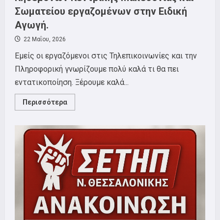
Σωματείου εργαζομένων στην Ειδική
Αγωγή.
22 Μαΐου, 2026
Εμείς οι εργαζόμενοι στις Τηλεπικοινωνίες και την
Πληροφορική γνωρίζουμε πολύ καλά τι θα πει
εντατικοποίηση. Ξέρουμε καλά...
Read
Περισσότερα
more
about
Δελτίο
Τύπου
ΣΕΤΗΠ
για
την
αυριανή
κινητοποίηση
που
καλούν
ΣΕΑΑΝ,
Ομοσπονδία
Ενώσεων
Γονέων
και
Κηδεμόνων