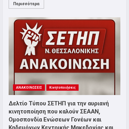
Read
Περισσότερα
more
about
Νίκη
των
εργαζόμενων
στα
ΕΛΠΕ
Θεσσαλονίκης!
ΑΝΑΚΟΙΝΩΣΕΙΣ
Κινητοποιήσεις
Δελτίο Τύπου ΣΕΤΗΠ για την αυριανή
κινητοποίηση που καλούν ΣΕΑΑΝ,
Ομοσπονδία Ενώσεων Γονέων και
Κηδεμόνων Κεντρικής Μακεδονίας και