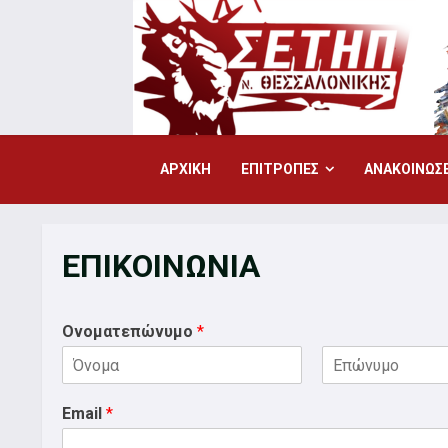
Skip
to
content
ΑΡΧΙΚΗ
ΕΠΙΤΡΟΠΕΣ
ΑΝΑΚΟΙΝΩΣΕ
ΕΠΙΚΟΙΝΩΝΙΑ
Ονοματεπώνυμο
*
First
Last
Email
*