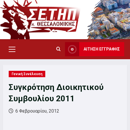
Skip
to
content
ΑΙΤΗΣΗ ΕΓΓΡΑΦΗΣ
Primary
Menu
Γενική Συνέλευση
Συγκρότηση Διοικητικού
Συμβουλίου 2011
6 Φεβρουαρίου, 2012