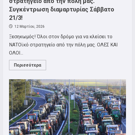
στρατηγείο από την πόλη μας.
Συγκέντρωση διαμαρτυρίας Σάββατο
21/3!
12 Μαρτίου, 2026
Ξεσηκωμός! Όλοι στον δρόμο για να κλείσει το
ΝΑΤΟϊκό στρατηγείο από την πόλη μας. ΟΛΕΣ ΚΑΙ
ΟΛΟΙ...
Read
Περισσότερα
more
about
ΣΕΤΗΠ:
Να
κλείσει
το
ΝΑΤΟϊκό
στρατηγείο
από
την
πόλη
μας.
Συγκέντρωση
διαμαρτυρίας
Σάββατο
21/3!