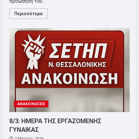
προώθηση του...
Read
Περισσότερα
more
about
ΣΕΤΗΠ:
2ο
τουρνουά
σκάκι
Σάββατο
21/3
ΑΝΑΚΟΙΝΩΣΕΙΣ
8/3: ΗΜΕΡΑ ΤΗΣ ΕΡΓΑΖΟΜΕΝΗΣ
ΓΥΝΑΙΚΑΣ
7 Μαρτίου, 2026