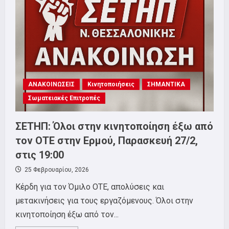
Vodafone.
Στηρίζουμε
την
24ωρη
απεργία.
Κινητοποίηση
Πέμπτη
5
Μαρτίου!
ΑΝΑΚΟΙΝΩΣΕΙΣ
Κινητοποιήσεις
ΣΗΜΑΝΤΙΚΑ
Σωματειακές Επιτροπές
ΣΕΤΗΠ: Όλοι στην κινητοποίηση έξω από
τον ΟΤΕ στην Ερμού, Παρασκευή 27/2,
στις 19:00
25 Φεβρουαρίου, 2026
Κέρδη για τον Όμιλο ΟΤΕ, απολύσεις και
μετακινήσεις για τους εργαζόμενους. Όλοι στην
κινητοποίηση έξω από τον...