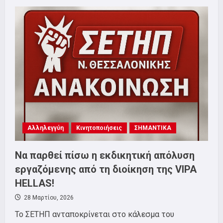
Κάτω
τα
χέρια
από
τους
στρατευμένους
που
εκφράζουν
τη
γνώμη
τους
ενάντια
στον
πόλεμο
και
την
εμπλοκή
της
Αλληλεγγύη
Κινητοποιήσεις
ΣΗΜΑΝΤΙΚΑ
Ελλάδας
στους
Ιμπεριαλιστικούς
ανταγωνισμούς!
Να παρθεί πίσω η εκδικητική απόλυση
εργαζόμενης από τη διοίκηση της VIPA
HELLAS!
28 Μαρτίου, 2026
Το ΣΕΤΗΠ ανταποκρίνεται στο κάλεσμα του