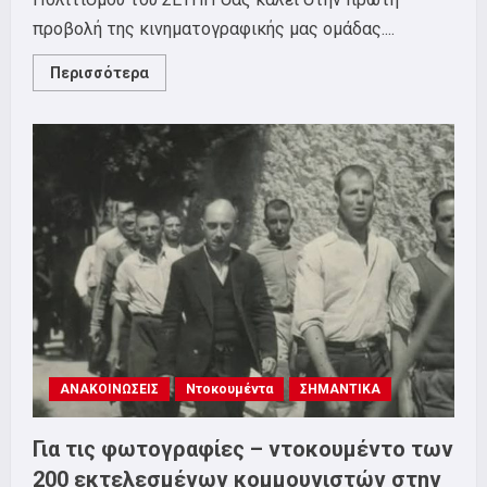
προβολή της κινηματογραφικής μας ομάδας....
Read
Περισσότερα
more
about
Επιτροπή
Πολιτισμού
–
Προβολή
Ταινίας
ΑΝΑΚΟΙΝΩΣΕΙΣ
Ντοκουμέντα
ΣΗΜΑΝΤΙΚΑ
Για τις φωτογραφίες – ντοκουμέντο των
200 εκτελεσμένων κομμουνιστών στην