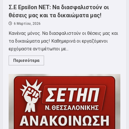
Σ.Ε Epsilon NET: Να διασφαλιστούν οι
θέσεις μας και τα δικαιώματα μας!
6 Μαρτίου, 2026
Κανένας μόνος. Να διασφαλιστούν οι θέσεις μας και
τα δικαιώματα μας! Καθημερινά οι εργαζόμενοι
ερχόμαστε αντιμέτωποι με...
Read
Περισσότερα
more
about
Σ.Ε
Epsilon
NET:
Να
διασφαλιστούν
οι
θέσεις
μας
και
τα
δικαιώματα
μας!