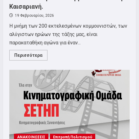
Καισαριανή.
19 Φεβρουαρίου, 2026
Η μνήμη των 200 εκτελεσμένων κομμουνιστών, των
αλύγιστων ηρώων της τάξης μας, είναι
παρακαταθήκη αγώνα για έναν...
Read
Περισσότερα
more
about
Για
τις
φωτογραφίες
–
ντοκουμέντο
των
200
εκτελεσμένων
κομμουνιστών
στην
Καισαριανή.
ΑΝΑΚΟΙΝΩΣΕΙΣ
Επιτροπή Πολιτισμού