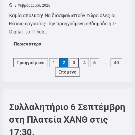
8 Φεβρουαρίου, 2026
Καμία απόλυση! Να διασφαλιστούν τώρα όλες οι
θέσεις εργασίας! Την προηγούμενη εβδομάδα η T-
Digital, το IT hub...
Read
Περισσότερα
more
about
Κοινή
ανακοίνωση
Posts
Προηγούμενο
1
2
3
4
5
…
40
ΣΕΤΗΠ
Ν.
Επόμενο
Θεσσαλονίκης
pagination
και
ΣΕΤΗΠ
N.
Αττικής,
για
τις
εξελίξεις
Συλλαλητήριο 6 Σεπτέμβρη
στη
Deutsche
Telekom.
στη Πλατεία ΧΑΝΘ στις
Καμία
απόλυση!
Να
17:30.
διασφαλιστούν