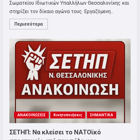
Σωματείου Ιδιωτικών Υπαλλήλων Θεσσαλονίκης και
στηρίζει τον δίκαιο αγώνα τους. Εργαζόμενη...
Read
Περισσότερα
more
about
Να
παρθεί
πίσω
η
εκδικητική
απόλυση
εργαζόμενης
από
τη
διοίκηση
της
VIPA
HELLAS!
ΑΝΑΚΟΙΝΩΣΕΙΣ
Κινητοποιήσεις
ΣΗΜΑΝΤΙΚΑ
ΣΕΤΗΠ: Να κλείσει το ΝΑΤΟϊκό