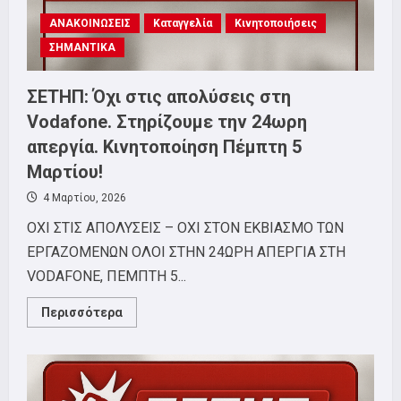
ΑΝΑΚΟΙΝΩΣΕΙΣ
Καταγγελία
Κινητοποιήσεις
ΣΗΜΑΝΤΙΚΑ
ΣΕΤΗΠ: Όχι στις απολύσεις στη
Vodafone. Στηρίζουμε την 24ωρη
απεργία. Κινητοποίηση Πέμπτη 5
Μαρτίου!
4 Μαρτίου, 2026
ΟΧΙ ΣΤΙΣ ΑΠΟΛΥΣΕΙΣ – ΟΧΙ ΣΤΟΝ ΕΚΒΙΑΣΜΟ ΤΩΝ
ΕΡΓΑΖΟΜΕΝΩΝ ΟΛΟΙ ΣΤΗΝ 24ΩΡΗ ΑΠΕΡΓΙΑ ΣΤΗ
VODAFONE, ΠΕΜΠΤΗ 5...
Read
Περισσότερα
more
about
ΣΕΤΗΠ:
Όχι
στις
απολύσεις
στη