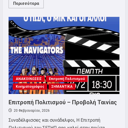
Read
Περισσότερα
more
about
ΣΕΤΗΠ:
Όλοι
στην
κινητοποίηση
έξω
από
τον
ΟΤΕ
στην
Ερμού,
Παρασκευή
27/2,
στις
19:00
ΑΝΑΚΟΙΝΩΣΕΙΣ
Επιτροπή Πολιτισμού
Κινηματογράφος
ΣΗΜΑΝΤΙΚΑ
Επιτροπή Πολιτισμού – Προβολή Ταινίας
20 Φεβρουαρίου, 2026
Συναδέλφισσες και συνάδελφοι, Η Επιτροπή
Πολιτισμού του ΣΕΤΗΠ σας καλεί στην πρώτη